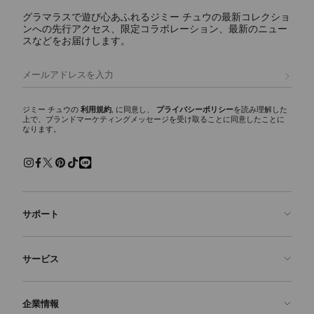
グラマラスで遊び心あふれるジミー チュウの最新コレクショ
ンへの先行アクセス、限定コラボレーション、最新のニュー
スなどをお届けします。
ラブ 85
定
¥129,800
価
登録
ジミー チュウの
利用規約
, に同意し、
プライバシーポリシー
を読み理解した
上で、ブランドマーケティングメッセージを受け取ることに同意したことに
なります。
サポート
お問い合わせ
サービス
よくあるご質問
注文状況の確認
ご来店予約
企業情報
返品を申請
Made-to-Order