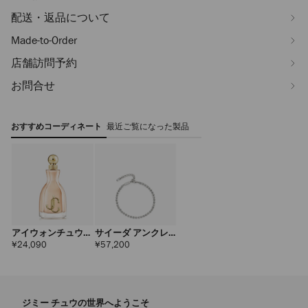
配送・返品について
Made-to-Order
店舗訪問予約
お問合せ
おすすめコーディネート
最近ご覧になった製品
アイウォンチュウ
サイーダ アンクレ
オードパルファム
ット
定
定
¥24,090
¥57,200
価
価
100ml
ジミー チュウの世界へようこそ