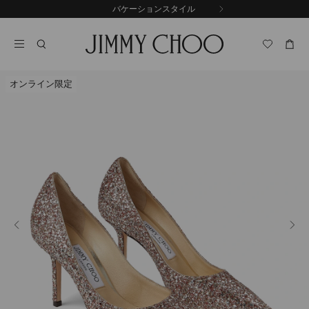
コ
バケーションスタイル
前
ン
自
の
テ
動
ス
ン
再
ラ
ツ
生
イ
に
を
ド
オンライン限定
ス
止
キ
め
る
ッ
プ