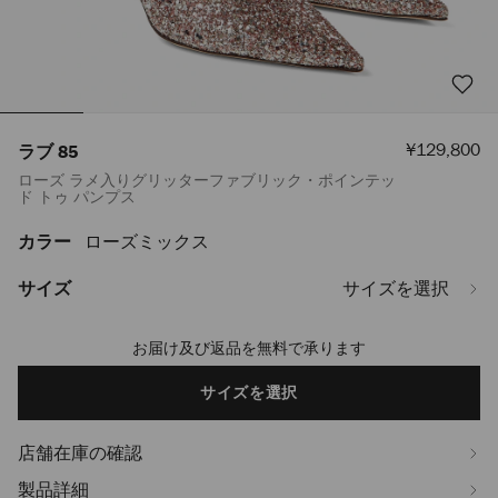
セ
¥129,800
ラブ 85
ー
ローズ ラメ入りグリッターファブリック・ポインテッ
ル
ド トゥ パンプス
価
格
カラー
ローズミックス
https://www.jimmychoo.jp/ja/%E3%83%AC%E3%83%87%E3%82%A3
85-
LOVE85CGF111783.html
サイズ
サイズを選択
お届け及び返品を無料で承ります
Add
to
cart
サイズを選択
options
店舗在庫の確認
製品詳細