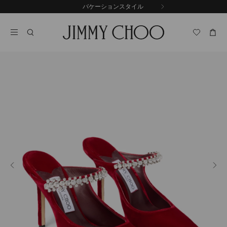
コ
バケーションスタイル
前
ン
自
の
テ
動
ス
ン
再
ラ
ツ
生
イ
に
を
ド
ス
止
キ
め
る
ッ
プ