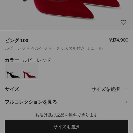
セ
¥174,900
ビング 100
ー
ルビーレッド ベルベット・クリスタル付き ミュール
ル
価
格
カラー
ルビーレッド
https://www.jimmychoo.jp/ja/%E3%83%AC%E3%83%87%E3%82%A3
100-
BING100VEL061903.html
サイズ
サイズを選択
フルコレクションを見る
お届け及び返品を無料で承ります
Add
to
cart
サイズを選択
options