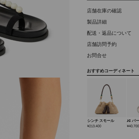
店舗在庫の確認
製品詳細
配送・返品について
店舗訪問予約
お問合せ
おすすめコーディネート
シンチ スモール
JC パ
定
¥213,400
¥40,700
価