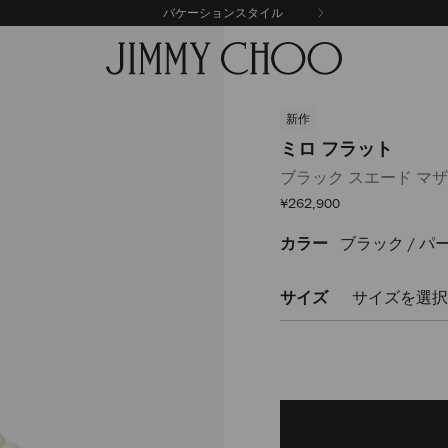
バケーションスタイル
新作
ミロ フラット
ブラック スエード マ
セ
¥262,900
ー
ル
カラー
ブラック / パ
https://www.jimmychoo.
価
格
%E3%83%95%E3%83%A9%E
MIROFLATEYK0C8573.html
サイズ
サイズを選択
Delivery es
Add
to
cart
options