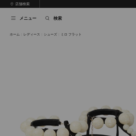
コ
店舗検索
前
ン
自
の
テ
動
ス
メニュー
検索
ン
再
ラ
ツ
生
イ
に
を
ド
ホーム
レディース
シューズ
ミロ フラット
ス
止
キ
め
る
ッ
プ