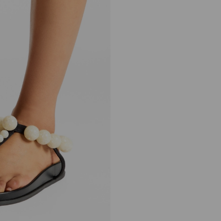
ミロ フラット
定
¥262,900
価