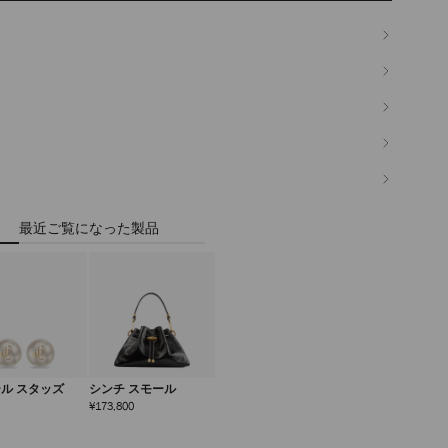
最近ご覧になった製品
ール スタッズ
シンチ スモール
定
定
¥173,800
価
価