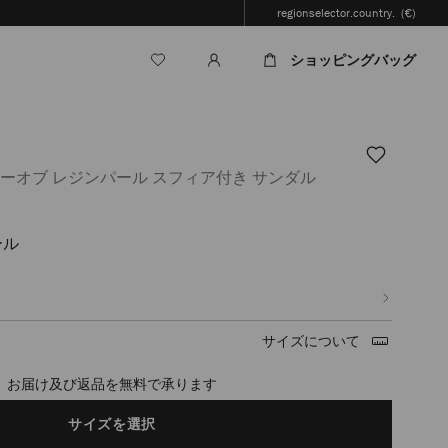
regionselector.country.
(€)
ショッピングバッグ
ザーオブ レジンパール スフィア付き サンダル
ール
jp/ja/%E3%83%AC%E3%83%87%E3%82%A3%E3%83%BC%E3%82%B9/%E3%82
3%83%83%E3%83%88-
サイズについて
timated in 2-4 working days based on your location
サイズを選択