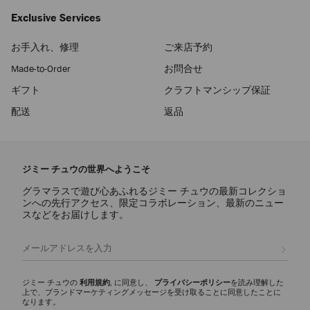
Exclusive Services
お手入れ、修理
ご来店予約
Made-to-Order
お問合せ
ギフト
クラフトマンシップ保証
配送
返品
ジミー チュウの世界へようこそ
グラマラスで遊び心あふれるジミー チュウの最新コレクショ
ンへの先行アクセス、限定コラボレーション、最新のニュー
スなどをお届けします。
登録
ジミー チュウの
利用規約
, に同意し、
プライバシーポリシー
を読み理解した
上で、ブランドマーケティングメッセージを受け取ることに同意したことに
なります。