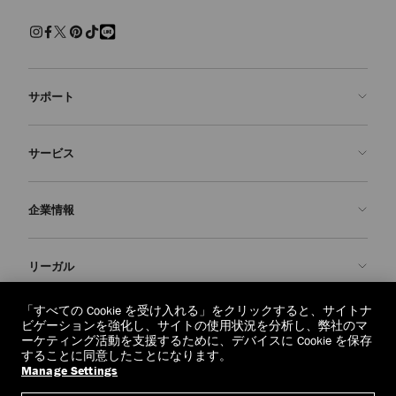
サポート
お問い合わせ
サービス
よくあるご質問
注文状況の確認
ご来店予約
企業情報
返品を申請
Made-to-Order
店舗検索
お手入れ・修理
ジミー チュウについて
リーガル
配送
保証
ブランドの歴史
交換・返品
JC World
プライバシーポリシー
「すべての Cookie を受け入れる」をクリックすると、サイトナ
regionselector.country.
(€)
ビゲーションを強化し、サイトの使用状況を分析し、弊社のマ
社会への貢献
利用規約
ーケティング活動を支援するために、デバイスに Cookie を保存
することに同意したことになります。
私たちの責任
忘れられる権利
Manage Settings
© 2026 Jimmy Choo
クラフツマンシップ
個人情報開示請求フォーム