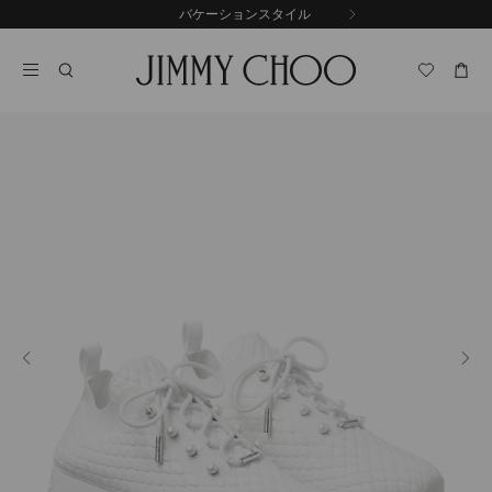
コ
バケーションスタイル
前
ン
自
の
テ
動
ス
ン
再
ラ
ツ
生
イ
に
を
ド
ス
止
キ
め
る
ッ
プ