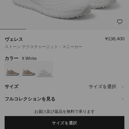
セ
¥136,400
ヴェレス
ー
ストーン テクスチャーニット・スニーカー
ル
価
格
カラー
X White
https://www.jimmychoo.jp/ja/%E3%83%AC%E3%83%87%E3%82%A3%
VELESITB081071.html
サイズ
サイズを選択
フルコレクションを見る
お届け及び返品を無料で承ります
Add
to
cart
サイズを選択
options