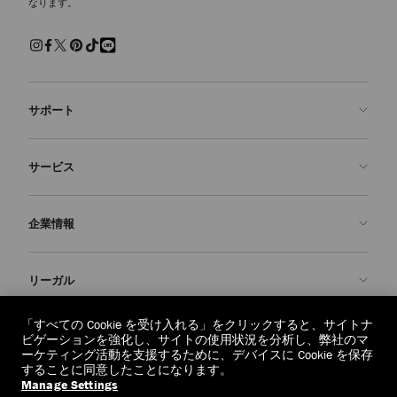
なります。
サポート
お問い合わせ
サービス
よくあるご質問
注文状況の確認
ご来店予約
企業情報
返品を申請
Made-to-Order
店舗検索
お手入れ・修理
ジミー チュウについて
リーガル
配送
保証
ブランドの歴史
交換・返品
JC World
プライバシーポリシー
「すべての Cookie を受け入れる」をクリックすると、サイトナ
regionselector.country.
(€)
ビゲーションを強化し、サイトの使用状況を分析し、弊社のマ
社会への貢献
利用規約
ーケティング活動を支援するために、デバイスに Cookie を保存
することに同意したことになります。
私たちの責任
忘れられる権利
Manage Settings