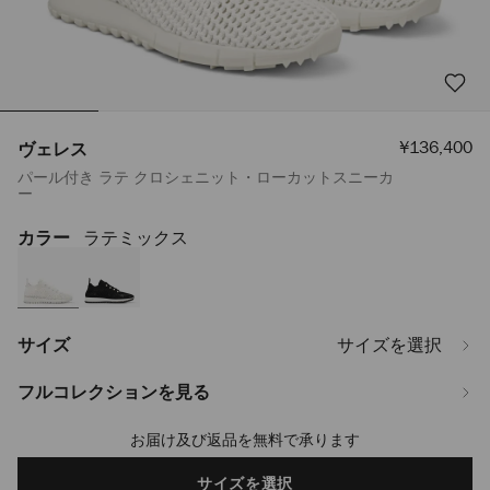
セ
¥136,400
ヴェレス
ー
パール付き ラテ クロシェニット・ローカットスニーカ
ル
ー
価
格
カラー
ラテミックス
https://www.jimmychoo.jp/ja/%E3%83%AC%E3%83%87%E3%82%A3%
VELESPBT0C9793.html
サイズ
サイズを選択
フルコレクションを見る
お届け及び返品を無料で承ります
Add
to
cart
サイズを選択