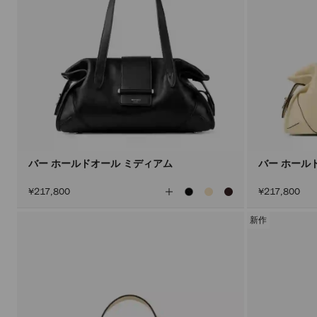
バー ホールドオール ミディアム
バー ホール
全
¥217,800
¥217,800
て
の
カ
新作
ラ
ー
を
見
る