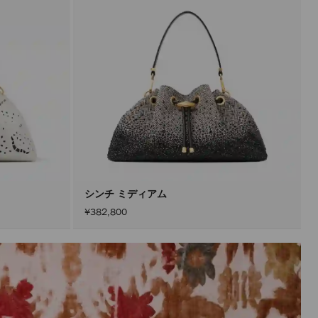
新
で
き
ま
す。
製
品
の
更
新
は、
「適
用」
ボ
タ
ン
を
ア
シンチ ミディアム
ク
¥382,800
テ
ィ
ブ
に
し
た
後
に
の
み