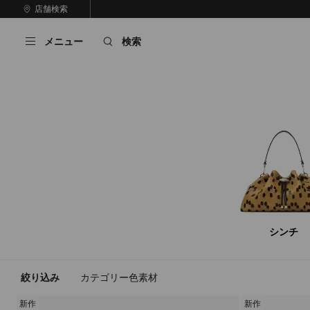
コ
店舗検索
前
ン
自
の
テ
動
ス
メニュー
検索
ン
再
ラ
ツ
生
イ
に
を
ド
ス
止
キ
め
る
ッ
プ
シンチ
絞り込み
カテゴリー
色
素材
新作
新作