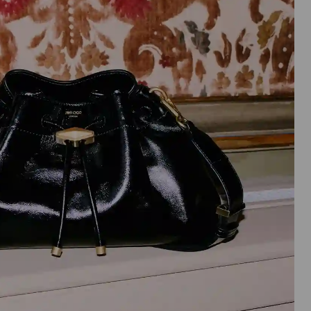
実
行
さ
れ
ま
す。