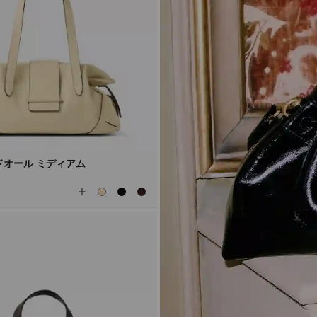
ドオール ミディアム
全
て
の
カ
ラ
ー
を
見
る