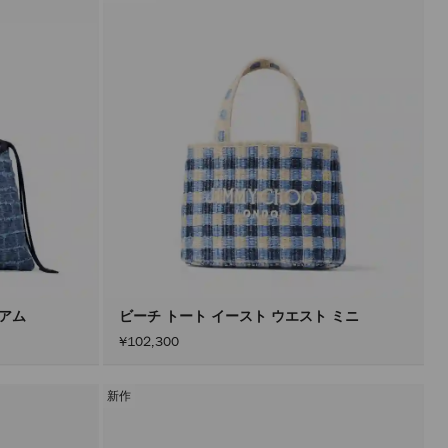
タ
ー
を
適
用
す
る
と、
ペ
ー
ジ
を
再
読
み
込
み
す
る
こ
と
ィアム
ビーチ トート イースト ウエスト ミニ
な
¥102,300
く
コ
ン
テ
新作
ン
ツ
を
更