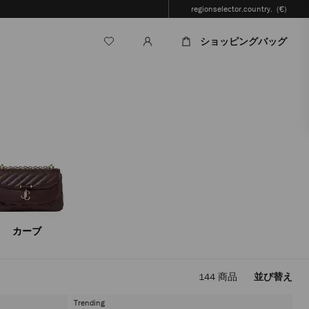
regionselector.country.
(€)
ショッピングバッグ
カーブ
144
商品
並び替え
フ
ィ
Trending
ル