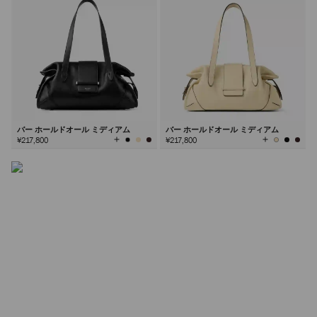
シンチ バッグ
エフォートレスな「くびれた」シルエットとファセットカ
ットのハードウェアが特徴のシンチ。このブランドシグネ
チャーは、シーズンごとに新たな解釈が加わる永遠のスタ
イルです。
バー ホールドオール ミディアム
バー ホールドオール ミディアム
全
全
¥217,800
¥217,800
て
て
の
の
詳しく見る
カ
カ
ラ
ラ
ー
ー
を
を
見
見
る
る