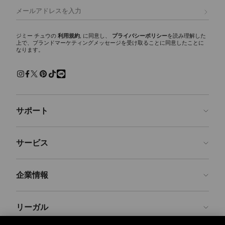
デザインを象徴する代表的なシグネチャーです。
登録
トートバッグ
シーズンを通して活躍するワードローブの必需品。ブランドのクラシッ
ジミー チュウの
利用規約
, に同意し、
プライバシーポリシー
を読み理解した
上で、ブランドマーケティングメッセージを受け取ることに同意したことに
クなトートバッグは、あらゆるシーンでご使用いただけます。シグネチ
なります。
ャースタイルのDIAMOND TOTE(ダイヤモンド トート)は、イタリア製レ
ザー、スエード、レオパードプリントのカーフヘア、ヘリンボーン素材
など豊富なバリエーションで展開。大容量のゆとりあるデザインで、通
勤、旅行からデイリー使いに最適なバッグです。
ショルダーバッグ
サポート
機能性とエレガンスを兼ね備えたタイムレスな定番アイテム、ショルダ
ーバッグ。特にCinch（シンチ）ショルダーバッグは、調節・取り外し
可能なショルダーストラップを備え、自在なスタイリングが可能です。
お問い合わせ
サービス
クロスボディバッグ
よくあるご質問
ファッション性と機能性を両立したレディースクロスボディバッグ。ジ
注文状況の確認
ご来店予約
ミー チュウならではの、多機能なストラップと洗練されたシルエット
企業情報
が特徴です。
返品を申請
Made-to-Order
トップハンドルバッグ
店舗検索
お手入れ・修理
ジミー チュウについて
構築的でエレガントなシルエットが、あらゆるスタイリングに洗練さを
リーガル
配送
保証
ブランドの歴史
加えます。イタリアのクラフトマンシップとカスタム メタルパーツに
より、タイムレスな魅力を放つバッグに仕上げられています。