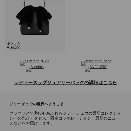
ボン ボン
¥189,200
サマーコレクション
ワードローブ アイコン
次
サンダル
スニーカー
レディースラグジュアリーバッグの詳細はこちら
トートバッグ、ショルダーバッグ、クロスボディバッグ、トップハンド
ルバッグ、ミニバッグ、クラッチバッグなどを取り揃えた、レディース
ジミー チュウの世界へようこそ
バッグコレクションをご覧ください。クラシックな定番デザインから洗
練されたモダンなスタイルまで、ジミー チュウのバッグは上質なレザ
グラマラスで遊び心あふれるジミー チュウの最新コレクショ
ーやスエードなど、贅沢な素材で熟練の技によって仕上げられていま
ンへの先行アクセス、限定コラボレーション、最新のニュー
す。ブランドを象徴するショルダーバッグのCINCH(シンチ)やDIAMOND
スなどをお届けします。
TOTE(ダイヤモンド トート)は、伝統的なクラフトマンシップと革新的な