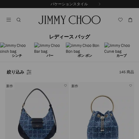
コ
バケーションスタイル
前
ン
自
の
テ
動
ス
ン
再
ラ
ツ
生
イ
に
を
ド
レディース バッグ
ス
止
キ
め
る
ッ
プ
シンチ
バー
ボン ボン
カーブ
絞り込み
145
商品
新作
新作