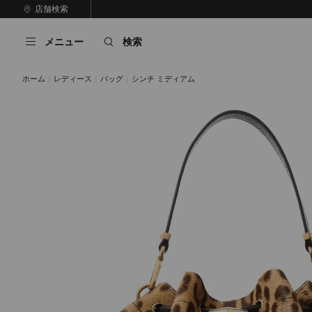
コ
店舗検索
前
ン
自
の
テ
動
ス
メニュー
検索
ン
再
ラ
ツ
生
イ
に
を
ド
ホーム
レディース
バッグ
シンチ ミディアム
ス
止
キ
め
る
ッ
プ