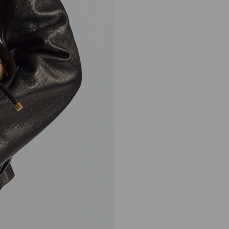
シンチ ミディアム
定
¥382,800
価