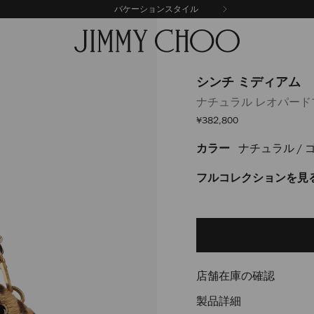
バケーションスタイル
シンチ ミディアム
ナチュラル レオパー
セ
¥382,800
ー
ル
カラー
ナチュラル / 
https://www.jimmychoo.
価
格
%E3%83%9F%E3%83%87%E3
J000173716001.html
フルコレクションを見
Delivery es
Add
to
cart
options
店舗在庫の確認
製品詳細