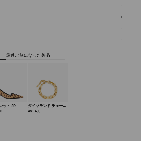
最近ご覧になった製品
レット 50
ダイヤモンド チェーン
ブレスレット
定
定
00
¥81,400
価
価