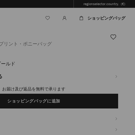
regionselector.country.
(€)
ショッピングバッグ
ドプリント・ポニーバッグ
ゴールド
jp/ja/%E3%83%AC%E3%83%87%E3%82%A3%E3%83%BC%E3%82%B9/%E3%83
%82%A3%E3%82%A2%E3%83%A0-
る
timated in 2-4 working days based on your location
ショッピングバッグに追加