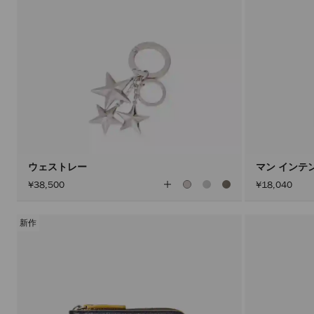
ウェストレー
マン インテン
全
¥38,500
¥18,040
て
の
カ
ラ
新作
ー
を
見
る