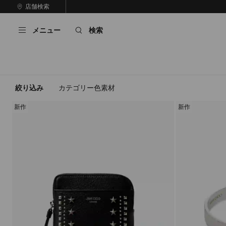
コ
店舗検索
前
ン
自
の
テ
動
ス
メニュー
検索
ン
再
ラ
ツ
生
イ
に
を
ド
ス
止
キ
め
る
ッ
絞り込み
カテゴリー
色
素材
プ
新作
新作