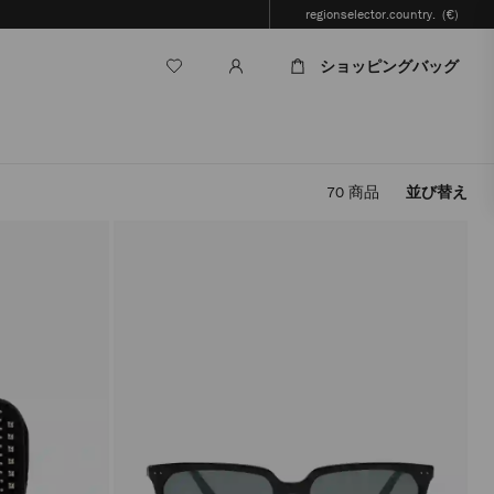
regionselector.country.
(€)
ショッピングバッグ
70
商品
並び替え
フ
ィ
ル
タ
ー
を
適
用
す
る
と、
ペ
ー
ジ
を
再
読
み