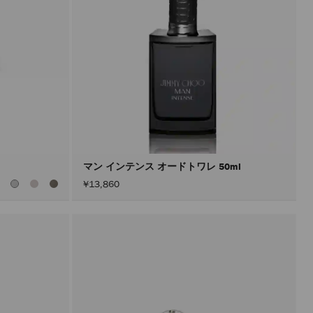
マン インテンス オードトワレ 50ml
全
¥13,860
て
の
カ
ラ
ー
を
見
る