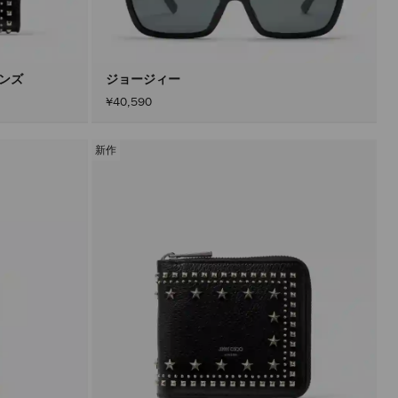
込
み
す
る
こ
と
メンズ
ジョージィー
な
¥40,590
く
コ
ン
テ
新作
ン
ツ
を
更
新
で
き
ま
す。
製
品
の
更
新
は、
「適
用」
ボ
タ