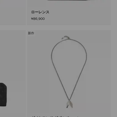
ン
を
ア
ローレンス
ク
¥86,900
テ
ィ
ブ
に
新作
し
た
後
に
の
み
実
行
さ
れ
ま
す。