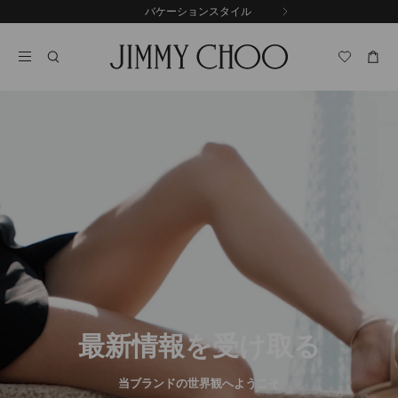
コ
バケーションスタイル
前
ン
自
の
テ
動
ス
ン
再
ラ
ツ
生
イ
に
を
ド
ス
止
キ
め
る
ッ
プ
最新情報を受け取る
当ブランドの世界観へようこそ