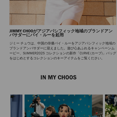
JIMMY CHOOがアジアパシフィック地域のブランドアン
バサダーにバイ・ルーを起用
ジミー チュウは、中国の俳優バイ・ルーをアジアパシフィック地域の
ブランドアンバサダーに迎えました。遊び心あふれるキャンペーンム
ービー、SUMMER2025 コレクションの新作「CURVE (カーブ)」バッグ
をはじめとするコレクションのキーアイテムをご覧ください。
Previous
Next
Slide
Slide
IN MY CHOOS