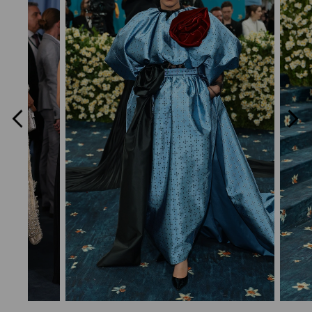
Previous
Next
Slide
Slide