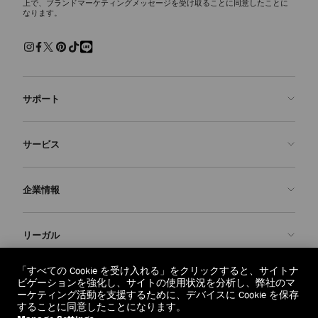
上で、ブランドマーケティングメッセージを受け取ることに同意したことに
なります。
サポート
お問い合わせ
サービス
よくあるご質問
注文状況の確認
ご来店予約
企業情報
返品を申請
Made-to-Order
店舗検索
お手入れ・修理
ジミー チュウについて
リーガル
配送
保証
ブランドの歴史
交換・返品
JC World
プライバシーポリシー
「すべての Cookie を受け入れる」をクリックすると、サイトナ
regionselector.country.
(€)
ビゲーションを強化し、サイトの使用状況を分析し、弊社のマ
社会への貢献
利用規約
ーケティング活動を支援するために、デバイスに Cookie を保存
することに同意したことになります。
私たちの責任
忘れられる権利