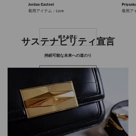
Jordan Casteel
Priyank
着用アイテム：Love
着用アイ
続きを読む
サステナビリティ宣言
持続可能な未来への道のり
続きを読む