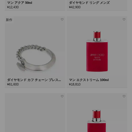
マン アクア 50ml
ダイヤモンド リング メンズ
¥12,430
¥42,900
新作
ダイヤモンド カフ チェーン ブレスレ
マン エクストリーム 100ml
ット
¥61,600
¥18,810