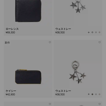
ローレンス
ウェストレー
全
¥69,300
¥38,500
て
の
カ
ラ
ー
を
新作
見
る
ケイシー
ウェストレー
全
¥42,900
¥38,500
て
の
カ
ラ
ー
を
見