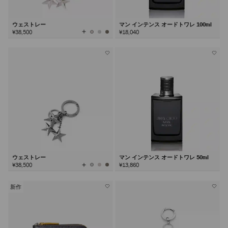
ウェストレー
マン インテンス オードトワレ 100ml
全
¥38,500
¥18,040
て
の
カ
ラ
ー
を
見
る
ウェストレー
マン インテンス オードトワレ 50ml
全
¥38,500
¥13,860
て
の
カ
ラ
ー
を
新作
見
る