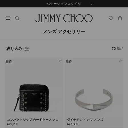
コ
バケーションスタイル
前
ン
自
の
テ
動
ス
ン
再
ラ
ツ
生
イ
に
を
メンズ アクセサリー
ド
ス
止
キ
め
る
ッ
絞り込み
70
商品
プ
新作
新作
コンパクトジップ カードケース メン
ダイヤモンド カフ メンズ
ズ
¥79,200
¥47,300