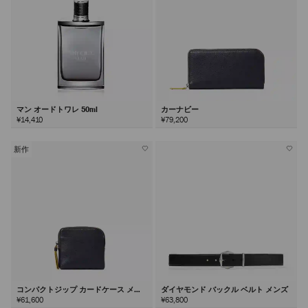
マン オードトワレ 50ml
カーナビー
¥14,410
¥79,200
新作
コンパクトジップ カードケース メン
ダイヤモンド バックル ベルト メンズ
ズ
¥61,600
¥63,800