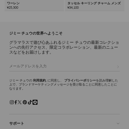
ワーレン
タッセル キーリング チャーム メンズ
¥25,300
¥34,100
次
ジミー チュウの世界へようこそ
グラマラスで遊び心あふれるジミー チュウの最新コレクショ
ンへの先行アクセス、限定コラボレーション、最新のニュー
スなどをお届けします。
登録
ジミー チュウの
利用規約
, に同意し、
プライバシーポリシー
を読み理解した
上で、ブランドマーケティングメッセージを受け取ることに同意したことに
なります。
サポート