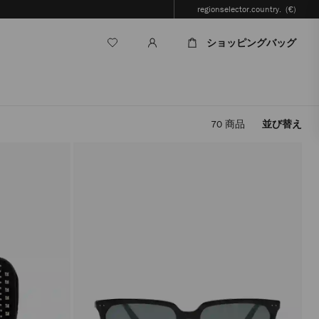
regionselector.country.
(€)
ショッピングバッグ
70
商品
並び替え
フ
ィ
ル
タ
ー
を
適
用
す
る
と、
ペ
ー
ジ
を
再
読
み