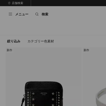
コ
店舗検索
前
ン
自
の
テ
動
ス
メニュー
検索
ン
再
ラ
ツ
生
イ
に
を
ド
ス
止
キ
め
る
ッ
絞り込み
カテゴリー
色
素材
プ
新作
新作