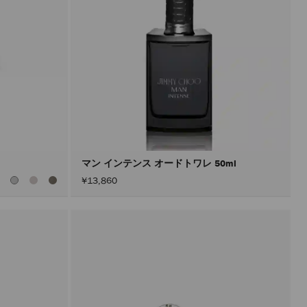
マン インテンス オードトワレ 50ml
全
¥13,860
て
の
カ
ラ
ー
を
見
る