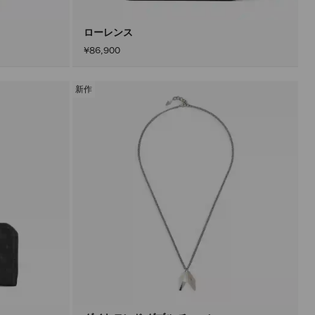
ン
を
ア
ローレンス
ク
¥86,900
テ
ィ
ブ
に
新作
し
た
後
に
の
み
実
行
さ
れ
ま
す。