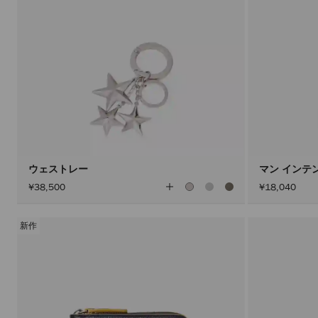
ウェストレー
マン インテン
全
¥38,500
¥18,040
て
の
カ
ラ
新作
ー
を
見
る