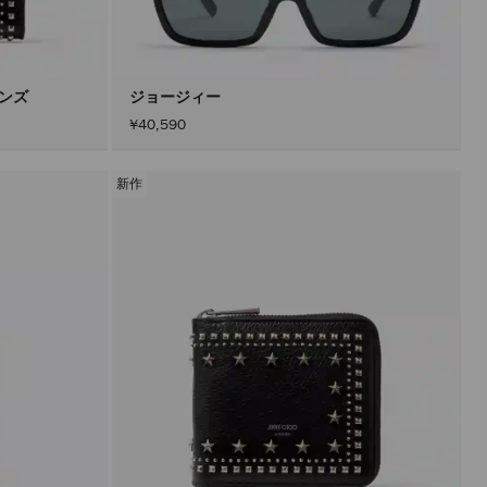
込
み
す
る
こ
と
メンズ
ジョージィー
な
¥40,590
く
コ
ン
テ
新作
ン
ツ
を
更
新
で
き
ま
す。
製
品
の
更
新
は、
「適
用」
ボ
タ