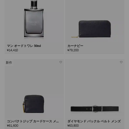
マン オードトワレ 50ml
カーナビー
¥14,410
¥79,200
新作
コンパクトジップ カードケース メン
ダイヤモンド バックル ベルト メンズ
ズ
¥61,600
¥63,800