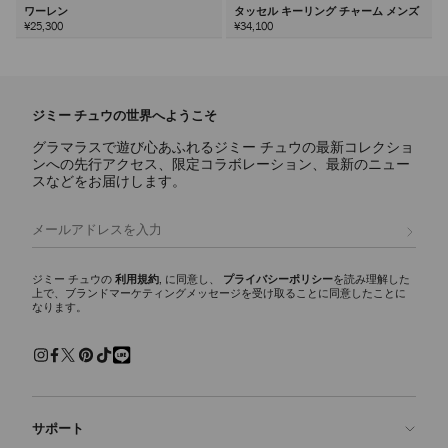
ワーレン
タッセル キーリング チャーム メンズ
¥25,300
¥34,100
次
ジミー チュウの世界へようこそ
グラマラスで遊び心あふれるジミー チュウの最新コレクショ
ンへの先行アクセス、限定コラボレーション、最新のニュー
スなどをお届けします。
登録
ジミー チュウの
利用規約
, に同意し、
プライバシーポリシー
を読み理解した
上で、ブランドマーケティングメッセージを受け取ることに同意したことに
なります。
サポート