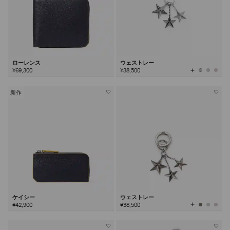
ローレンス
ウェストレー
全
¥69,300
¥38,500
て
の
カ
ラ
ー
を
新作
見
る
ケイシー
ウェストレー
全
¥42,900
¥38,500
て
の
カ
ラ
ー
を
見