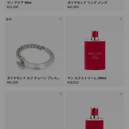
マン アクア 50ml
ダイヤモンド リング メンズ
¥12,430
¥42,900
新作
ダイヤモンド カフ チェーン ブレスレ
マン エクストリーム 100ml
ット
¥61,600
¥18,810