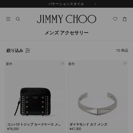
コ
バケーションスタイル
前
ン
自
の
テ
動
ス
ン
再
ラ
ツ
生
イ
に
を
メンズ アクセサリー
ド
ス
止
キ
め
る
ッ
絞り込み
70
商品
プ
新作
新作
コンパクトジップ カードケース メン
ダイヤモンド カフ メンズ
ズ
¥79,200
¥47,300