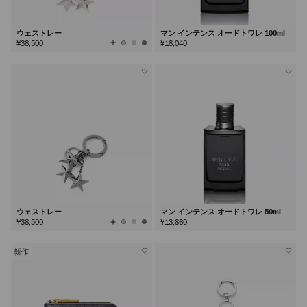
ウェストレー
マン インテンス オードトワレ 100ml
全
¥38,500
¥18,040
て
の
カ
ラ
ー
を
見
る
ウェストレー
マン インテンス オードトワレ 50ml
全
¥38,500
¥13,860
て
の
カ
ラ
ー
を
新作
見
る