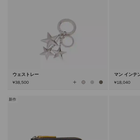
ウェストレー
マン インテン
全
¥38,500
¥18,040
て
の
カ
ラ
新作
ー
を
見
る