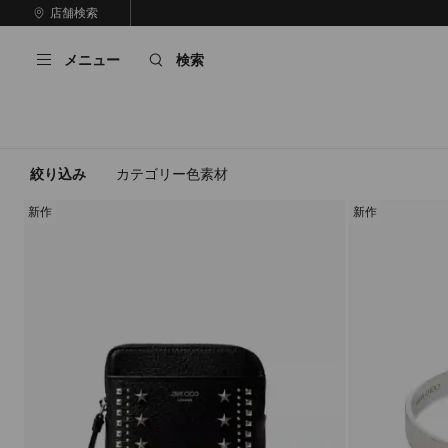
コ
店舗検索
前
ン
自
の
テ
動
ス
メニュー
検索
ン
再
ラ
ツ
生
イ
に
を
ド
ス
止
キ
め
る
ッ
絞り込み
カテゴリー
色
素材
プ
新作
新作