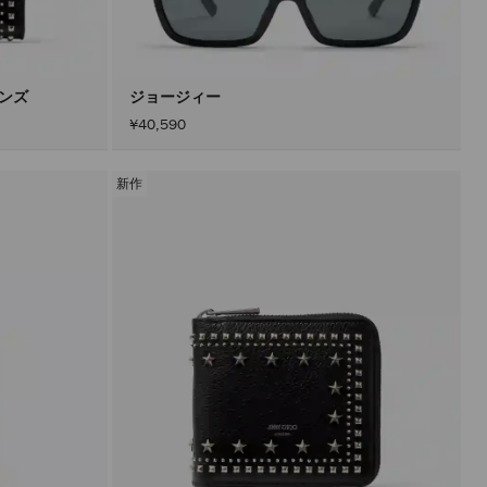
込
み
す
る
こ
と
メンズ
ジョージィー
な
¥40,590
く
コ
ン
テ
新作
ン
ツ
を
更
新
で
き
ま
す。
製
品
の
更
新
は、
「適
用」
ボ
タ