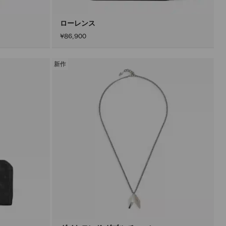
ン
を
ア
ローレンス
ク
¥86,900
テ
ィ
ブ
に
新作
し
た
後
に
の
み
実
行
さ
れ
ま
す。