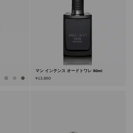
マン インテンス オードトワレ 50ml
全
¥13,860
て
の
カ
ラ
ー
を
見
る