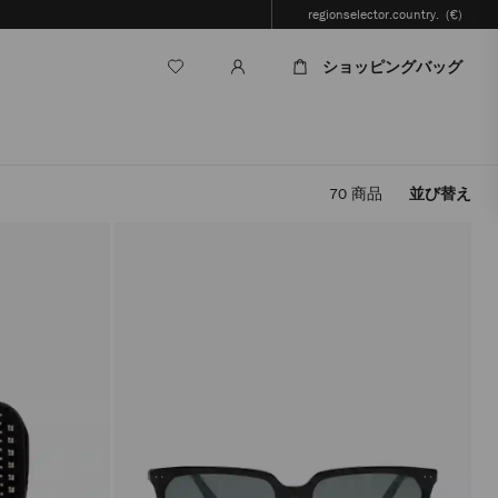
regionselector.country.
(€)
ショッピングバッグ
70
商品
並び替え
フ
ィ
ル
タ
ー
を
適
用
す
る
と、
ペ
ー
ジ
を
再
読
み