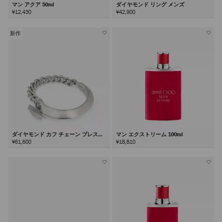
マン アクア 50ml
ダイヤモンド リング メンズ
¥12,430
¥42,900
新作
ダイヤモンド カフ チェーン ブレスレ
マン エクストリーム 100ml
ット
¥61,600
¥18,810