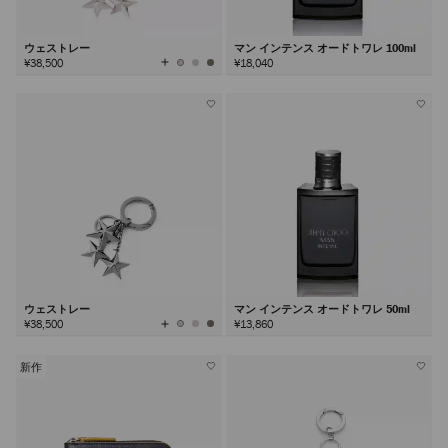
ウェストレー
マン インテンス オードトワレ 100ml
全
¥38,500
¥18,040
て
の
カ
ラ
ー
を
見
る
ウェストレー
マン インテンス オードトワレ 50ml
全
¥38,500
¥13,860
て
の
カ
ラ
ー
を
新作
見
る