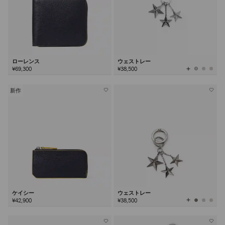
ローレンス
ウェストレー
全
¥69,300
¥38,500
て
の
カ
ラ
ー
を
新作
見
る
ケイシー
ウェストレー
全
¥42,900
¥38,500
て
の
カ
ラ
ー
を
見