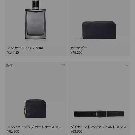
マン オードトワレ 50ml
カーナビー
¥14,410
¥79,200
新作
コンパクトジップ カードケース メン
ダイヤモンド バックル ベルト メンズ
ズ
¥61,600
¥63,800