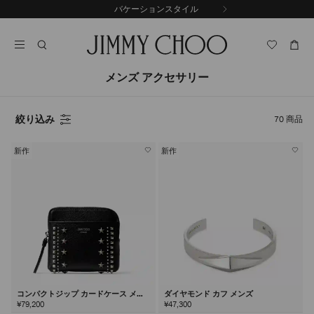
コ
バケーションスタイル
前
ン
自
の
テ
動
ス
ン
再
ラ
ツ
生
イ
に
を
メンズ アクセサリー
ド
ス
止
キ
め
る
ッ
絞り込み
70
商品
プ
新作
新作
コンパクトジップ カードケース メン
ダイヤモンド カフ メンズ
ズ
¥79,200
¥47,300