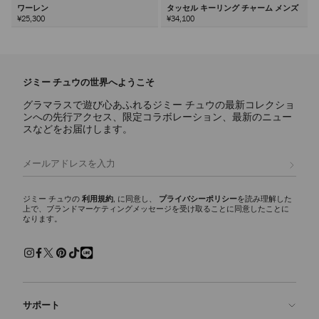
ワーレン
タッセル キーリング チャーム メンズ
¥25,300
¥34,100
次
ジミー チュウの世界へようこそ
グラマラスで遊び心あふれるジミー チュウの最新コレクショ
ンへの先行アクセス、限定コラボレーション、最新のニュー
スなどをお届けします。
登録
ジミー チュウの
利用規約
, に同意し、
プライバシーポリシー
を読み理解した
上で、ブランドマーケティングメッセージを受け取ることに同意したことに
なります。
サポート