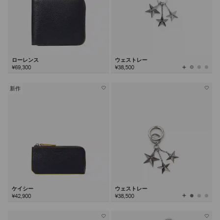
ローレンス
ウェストレー
全
¥69,300
¥38,500
て
の
カ
ラ
ー
を
新作
見
る
ケイシー
ウェストレー
全
¥42,900
¥38,500
て
の
カ
ラ
ー
を
見