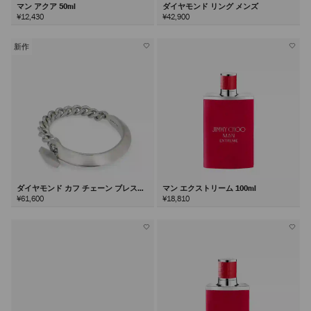
マン アクア 50ml
ダイヤモンド リング メンズ
¥12,430
¥42,900
新作
ダイヤモンド カフ チェーン ブレスレ
マン エクストリーム 100ml
ット
¥61,600
¥18,810