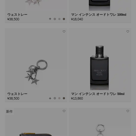
ウェストレー
マン インテンス オードトワレ 100ml
全
¥38,500
¥18,040
て
の
カ
ラ
ー
を
見
る
ウェストレー
マン インテンス オードトワレ 50ml
全
¥38,500
¥13,860
て
の
カ
ラ
ー
を
新作
見
る