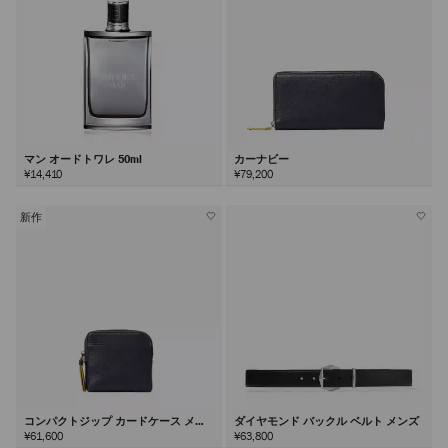
マン オードトワレ 50ml
カーナビー
¥14,410
¥79,200
新作
コンパクトジップ カードケース メン
ダイヤモンド バックル ベルト メンズ
ズ
¥61,600
¥63,800