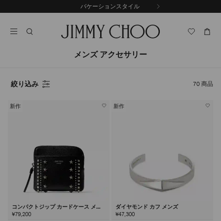
コ
バケーションスタイル
前
ン
自
の
テ
動
ス
ン
再
ラ
ツ
生
イ
に
を
メンズ アクセサリー
ド
ス
止
キ
め
る
ッ
絞り込み
70
商品
プ
新作
新作
コンパクトジップ カードケース メン
ダイヤモンド カフ メンズ
ズ
¥79,200
¥47,300