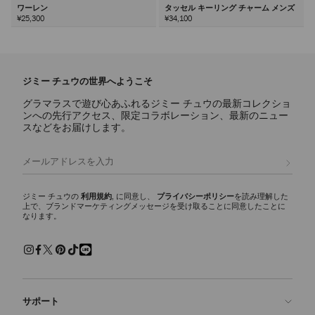
ワーレン
タッセル キーリング チャーム メンズ
¥25,300
¥34,100
次
ジミー チュウの世界へようこそ
グラマラスで遊び心あふれるジミー チュウの最新コレクショ
ンへの先行アクセス、限定コラボレーション、最新のニュー
スなどをお届けします。
登録
ジミー チュウの
利用規約
, に同意し、
プライバシーポリシー
を読み理解した
上で、ブランドマーケティングメッセージを受け取ることに同意したことに
なります。
サポート