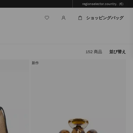
regionselector.country.
(€)
ショッピングバッグ
152
商品
並び替え
フ
ィ
新作
ル
タ
ー
を
適
用
す
る
と、
ペ
ー
ジ
を
再
読
み