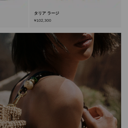
ン
を
ア
タリア ラージ
ク
¥102,300
テ
ィ
ブ
に
し
た
後
に
の
み
実
行
さ
れ
ま
す。