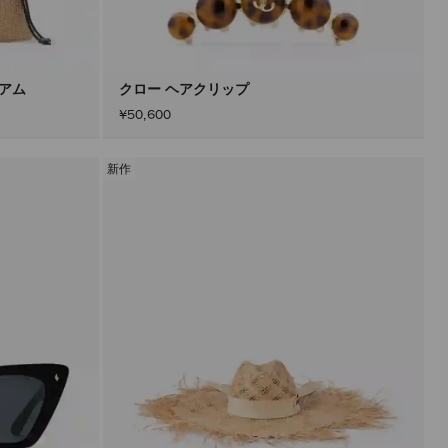
込
み
す
る
こ
と
ィアム
クロー ヘアクリップ
な
¥50,600
く
コ
ン
テ
新作
ン
ツ
を
更
新
で
き
ま
す。
製
品
の
更
新
は、
「適
用」
ボ
タ