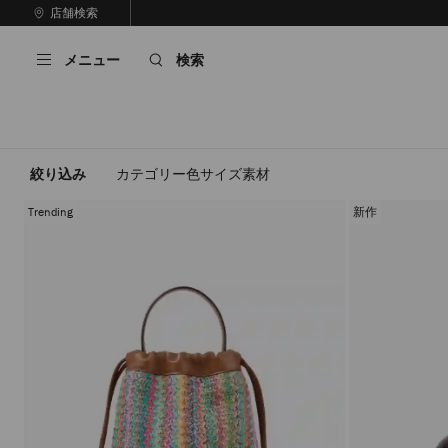
コ
店舗検索
前
ン
自
の
テ
動
ス
メニュー
検索
ン
再
ラ
ツ
生
イ
に
を
ド
ス
止
キ
め
る
ッ
絞り込み
カテゴリー
色
サイズ
素材
プ
Trending
新作