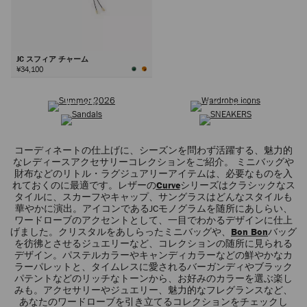
JC スフィア チャーム
¥34,100
サマーコレクション
ワードローブ アイコン
次
サンダル
スニーカー
コーディネートの仕上げに、シーズンを問わず活躍する、魅力的
なレディースアクセサリーコレクションをご紹介。 ミニバッグや
財布などのリトル・ラグジュアリーアイテムは、必要なものを入
れておくのに最適です。レザーの
Curve
シリーズはクラシックなス
タイルに、スカーフやキャップ、サングラスはどんなスタイルも
華やかに演出。アイコンであるJCモノグラムを随所にあしらい、
ワードローブのアクセントとして、一目でわかるデザインに仕上
げました。クリスタルをあしらったミニバッグや、
Bon Bon
バッグ
を彷彿とさせるジュエリーなど、コレクションの随所に見られる
デザイン。パステルカラーやキャンディカラーなどの鮮やかなカ
ラーパレットと、タイムレスに愛されるバーガンディやブラック
パテントなどのリッチなトーンから、お好みのカラーを選ぶ楽し
みも。アクセサリーやジュエリー、魅力的なフレグランスなど、
あなたのワードローブを引き立てるコレクションをチェックし