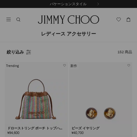
コ
バケーションスタイル
前
ン
自
の
テ
動
ス
ン
再
ラ
ツ
生
イ
に
を
レディース アクセサリー
ド
ス
止
キ
め
る
ッ
絞り込み
152
商品
プ
Trending
新作
ドローストリング ポーチ トップハン
ビーズ イヤリング
ドル
¥94,600
¥40,700