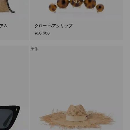
込
み
す
る
こ
と
ィアム
クロー ヘアクリップ
な
¥50,600
く
コ
ン
テ
新作
ン
ツ
を
更
新
で
き
ま
す。
製
品
の
更
新
は、
「適
用」
ボ
タ