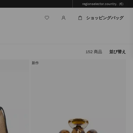
regionselector.country.
(€)
ショッピングバッグ
152
商品
並び替え
フ
ィ
新作
ル
タ
ー
を
適
用
す
る
と、
ペ
ー
ジ
を
再
読
み