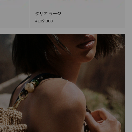
ン
を
ア
タリア ラージ
ク
¥102,300
テ
ィ
ブ
に
し
た
後
に
の
み
実
行
さ
れ
ま
す。