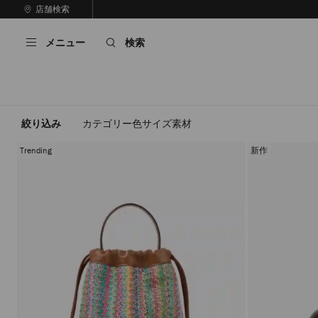
コ
店舗検索
前
ン
自
の
テ
動
ス
メニュー
検索
ン
再
ラ
ツ
生
イ
に
を
ド
ス
止
キ
め
る
ッ
絞り込み
カテゴリー
色
サイズ
素材
プ
Trending
新作