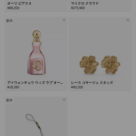
オーリ ピアス S
マイクロ クラウド
¥68,200
¥273,900
新作
アイウォンチュウ ウィズ ラブ オード
レース コサージュ スタッズ
パルファム60ml
¥18,260
¥90,200
新作