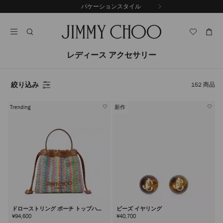
コ
バケーションスタイル
前
ン
自
の
テ
動
ス
ン
再
ラ
ツ
生
イ
に
を
レディース アクセサリー
ド
ス
止
キ
め
る
ッ
絞り込み
152
商品
プ
Trending
新作
ドローストリング ポーチ トップハン
ビーズ イヤリング
ドル
¥94,600
¥40,700