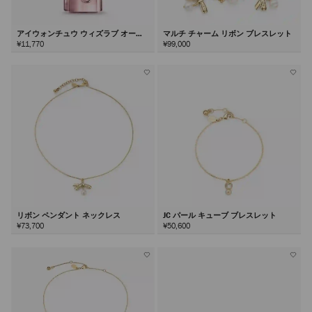
アイウォンチュウ ウィズラブ オード
マルチ チャーム リボン ブレスレット
パルファム40ml
¥11,770
¥99,000
リボン ペンダント ネックレス
JC パール キューブ ブレスレット
¥73,700
¥50,600