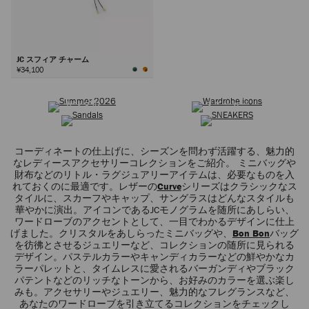
JC スフィア チャーム
¥34,100
サマーコレクション
ワードローブ アイコン
次
サンダル
スニーカー
コーディネートの仕上げに、シーズンを問わず活躍する、魅力的
なレディースアクセサリーコレクションをご紹介。 ミニバッグや
財布などのリトル・ラグジュアリーアイテムは、必要なものを入
れておくのに最適です。レザーの
Curve
シリーズはクラシックなス
タイルに、スカーフやキャップ、サングラスはどんなスタイルも
華やかに演出。アイコンであるJCモノグラムを随所にあしらい、
ワードローブのアクセントとして、一目でわかるデザインに仕上
げました。クリスタルをあしらったミニバッグや、
Bon Bon
バッグ
を彷彿とさせるジュエリーなど、コレクションの随所に見られる
デザイン。パステルカラーやキャンディカラーなどの鮮やかなカ
ラーパレットと、タイムレスに愛されるバーガンディやブラック
パテントなどのリッチなトーンから、お好みのカラーを選ぶ楽し
みも。アクセサリーやジュエリー、魅力的なフレグランスなど、
あなたのワードローブを引き立てるコレクションをチェックし