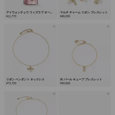
アイウォンチュウ ウィズラブ オード
マルチ チャーム リボン ブレスレット
パルファム40ml
¥11,770
¥99,000
リボン ペンダント ネックレス
JC パール キューブ ブレスレット
¥73,700
¥50,600