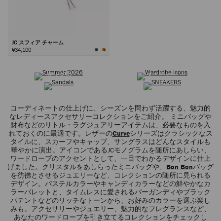
JC スフィア チャーム
¥34,100
サマーコレクション
ワードローブ アイコン
次
サンダル
スニーカー
コーディネートの仕上げに、シーズンを問わず活躍する、魅力的
なレディースアクセサリーコレクションをご紹介。 ミニバッグや
財布などのリトル・ラグジュアリーアイテムは、必要なものを入
れておくのに最適です。レザーの
Curve
シリーズはクラシックなス
タイルに、スカーフやキャップ、サングラスはどんなスタイルも
華やかに演出。アイコンであるJCモノグラムを随所にあしらい、
ワードローブのアクセントとして、一目でわかるデザインに仕上
げました。クリスタルをあしらったミニバッグや、
Bon Bon
バッグ
を彷彿とさせるジュエリーなど、コレクションの随所に見られる
デザイン。パステルカラーやキャンディカラーなどの鮮やかなカ
ラーパレットと、タイムレスに愛されるバーガンディやブラック
パテントなどのリッチなトーンから、お好みのカラーを選ぶ楽し
みも。アクセサリーやジュエリー、魅力的なフレグランスなど、
あなたのワードローブを引き立てるコレクションをチェックし