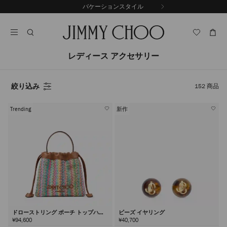
コ
バケーションスタイル
前
ン
自
の
テ
動
ス
ン
再
ラ
ツ
生
イ
に
を
レディース アクセサリー
ド
ス
止
キ
め
る
ッ
絞り込み
152
商品
プ
Trending
新作
ドローストリング ポーチ トップハン
ビーズ イヤリング
ドル
¥94,600
¥40,700