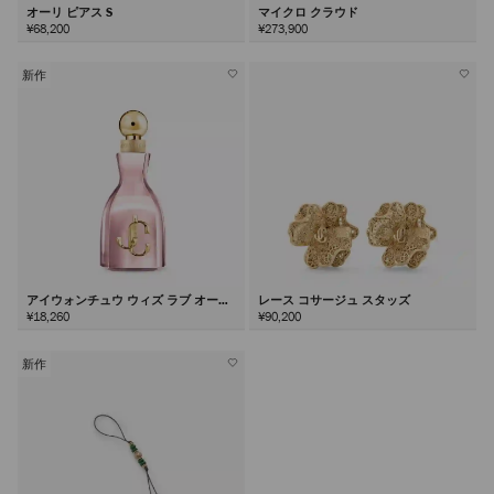
オーリ ピアス S
マイクロ クラウド
¥68,200
¥273,900
新作
アイウォンチュウ ウィズ ラブ オード
レース コサージュ スタッズ
パルファム60ml
¥18,260
¥90,200
新作