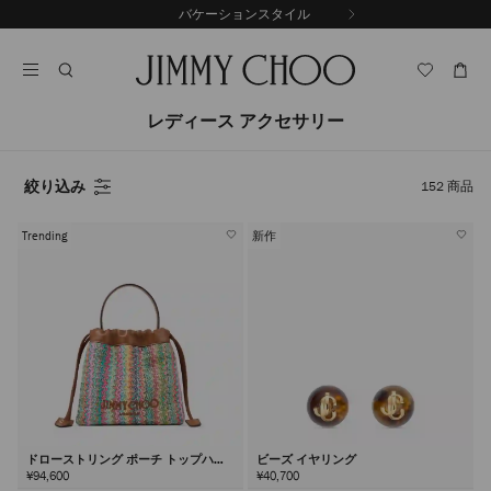
コ
バケーションスタイル
前
ン
自
の
テ
動
ス
ン
再
ラ
ツ
生
イ
に
を
レディース アクセサリー
ド
ス
止
キ
め
る
ッ
絞り込み
152
商品
プ
Trending
新作
ドローストリング ポーチ トップハン
ビーズ イヤリング
ドル
¥94,600
¥40,700