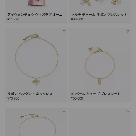
アイウォンチュウ ウィズラブ オード
マルチ チャーム リボン ブレスレット
パルファム40ml
¥11,770
¥99,000
リボン ペンダント ネックレス
JC パール キューブ ブレスレット
¥73,700
¥50,600