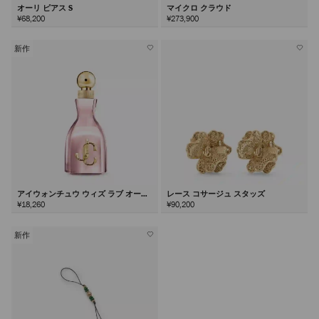
オーリ ピアス S
マイクロ クラウド
¥68,200
¥273,900
新作
アイウォンチュウ ウィズ ラブ オード
レース コサージュ スタッズ
パルファム60ml
¥18,260
¥90,200
新作