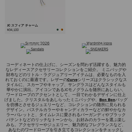
JC スフィア チャーム
¥34,100
サマーコレクション
ワードローブ アイコン
次
サンダル
スニーカー
コーディネートの仕上げに、シーズンを問わず活躍する、魅力的
なレディースアクセサリーコレクションをご紹介。 ミニバッグや
財布などのリトル・ラグジュアリーアイテムは、必要なものを入
れておくのに最適です。レザーの
Curve
シリーズはクラシックなス
タイルに、スカーフやキャップ、サングラスはどんなスタイルも
華やかに演出。アイコンであるJCモノグラムを随所にあしらい、
ワードローブのアクセントとして、一目でわかるデザインに仕上
げました。クリスタルをあしらったミニバッグや、
Bon Bon
バッグ
を彷彿とさせるジュエリーなど、コレクションの随所に見られる
デザイン。パステルカラーやキャンディカラーなどの鮮やかなカ
ラーパレットと、タイムレスに愛されるバーガンディやブラック
パテントなどのリッチなトーンから、お好みのカラーを選ぶ楽し
みも。アクセサリーやジュエリー、魅力的なフレグランスなど、
あなたのワードローブを引き立てるコレクションをチェックし