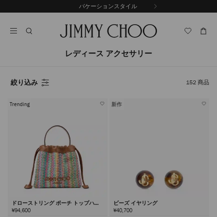
コ
バケーションスタイル
前
ン
自
の
テ
動
ス
ン
再
ラ
ツ
生
イ
に
を
レディース アクセサリー
ド
ス
止
キ
め
る
ッ
絞り込み
152
商品
プ
Trending
新作
ドローストリング ポーチ トップハン
ビーズ イヤリング
ドル
¥94,600
¥40,700