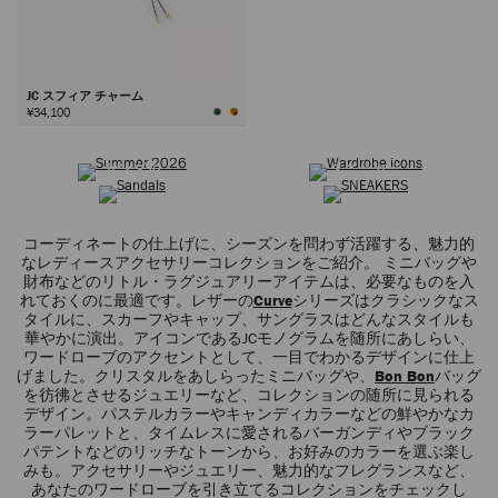
JC スフィア チャーム
¥34,100
サマーコレクション
ワードローブ アイコン
次
サンダル
スニーカー
コーディネートの仕上げに、シーズンを問わず活躍する、魅力的
なレディースアクセサリーコレクションをご紹介。 ミニバッグや
財布などのリトル・ラグジュアリーアイテムは、必要なものを入
れておくのに最適です。レザーの
Curve
シリーズはクラシックなス
タイルに、スカーフやキャップ、サングラスはどんなスタイルも
華やかに演出。アイコンであるJCモノグラムを随所にあしらい、
ワードローブのアクセントとして、一目でわかるデザインに仕上
げました。クリスタルをあしらったミニバッグや、
Bon Bon
バッグ
を彷彿とさせるジュエリーなど、コレクションの随所に見られる
デザイン。パステルカラーやキャンディカラーなどの鮮やかなカ
ラーパレットと、タイムレスに愛されるバーガンディやブラック
パテントなどのリッチなトーンから、お好みのカラーを選ぶ楽し
みも。アクセサリーやジュエリー、魅力的なフレグランスなど、
あなたのワードローブを引き立てるコレクションをチェックし