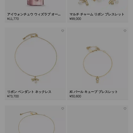
アイウォンチュウ ウィズラブ オード
マルチ チャーム リボン ブレスレット
パルファム40ml
¥11,770
¥99,000
リボン ペンダント ネックレス
JC パール キューブ ブレスレット
¥73,700
¥50,600