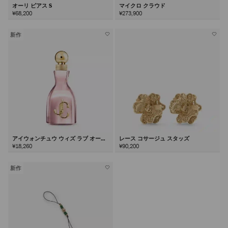
オーリ ピアス S
マイクロ クラウド
¥68,200
¥273,900
新作
アイウォンチュウ ウィズ ラブ オード
レース コサージュ スタッズ
パルファム60ml
¥18,260
¥90,200
新作