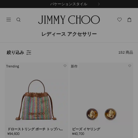
コ
バケーションスタイル
前
ン
自
の
テ
動
ス
ン
再
ラ
ツ
生
イ
に
を
レディース アクセサリー
ド
ス
止
キ
め
る
ッ
絞り込み
152
商品
プ
Trending
新作
ドローストリング ポーチ トップハン
ビーズ イヤリング
ドル
¥94,600
¥40,700