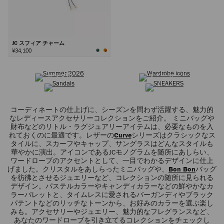
JC スフィア チャーム
¥34,100
サマーコレクション
ワードローブ アイコン
次
サンダル
スニーカー
コーディネートの仕上げに、シーズンを問わず活躍する、魅力的
なレディースアクセサリーコレクションをご紹介。 ミニバッグや
財布などのリトル・ラグジュアリーアイテムは、必要なものを入
れておくのに最適です。レザーの
Curve
シリーズはクラシックなス
タイルに、スカーフやキャップ、サングラスはどんなスタイルも
華やかに演出。アイコンであるJCモノグラムを随所にあしらい、
ワードローブのアクセントとして、一目でわかるデザインに仕上
げました。クリスタルをあしらったミニバッグや、
Bon Bon
バッグ
を彷彿とさせるジュエリーなど、コレクションの随所に見られる
デザイン。パステルカラーやキャンディカラーなどの鮮やかなカ
ラーパレットと、タイムレスに愛されるバーガンディやブラック
パテントなどのリッチなトーンから、お好みのカラーを選ぶ楽し
みも。アクセサリーやジュエリー、魅力的なフレグランスなど、
あなたのワードローブを引き立てるコレクションをチェックし