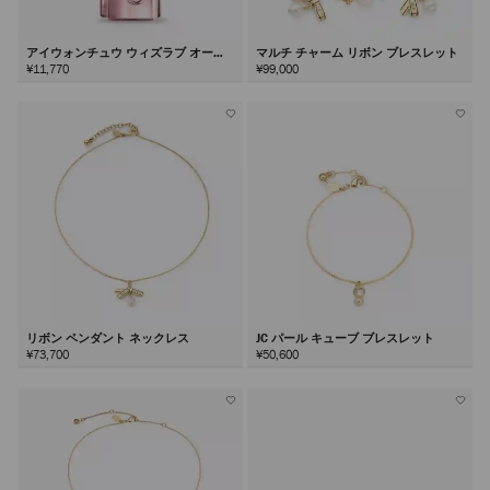
アイウォンチュウ ウィズラブ オード
マルチ チャーム リボン ブレスレット
パルファム40ml
¥11,770
¥99,000
リボン ペンダント ネックレス
JC パール キューブ ブレスレット
¥73,700
¥50,600