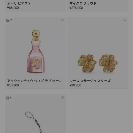
オーリ ピアス S
マイクロ クラウド
¥68,200
¥273,900
新作
アイウォンチュウ ウィズ ラブ オード
レース コサージュ スタッズ
パルファム60ml
¥18,260
¥90,200
新作