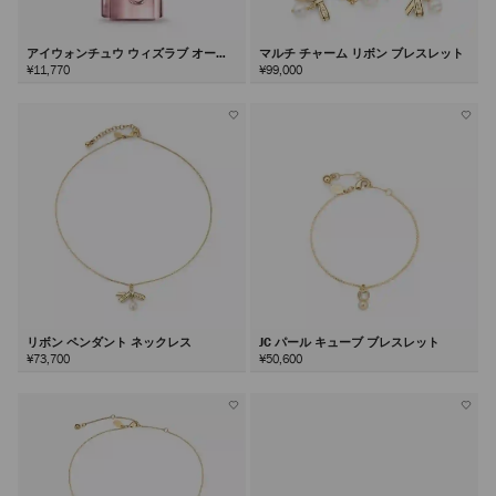
アイウォンチュウ ウィズラブ オード
マルチ チャーム リボン ブレスレット
パルファム40ml
¥11,770
¥99,000
リボン ペンダント ネックレス
JC パール キューブ ブレスレット
¥73,700
¥50,600