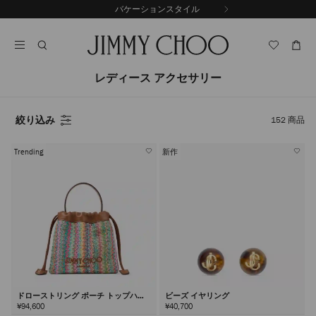
コ
バケーションスタイル
前
ン
自
の
テ
動
ス
ン
再
ラ
ツ
生
イ
に
を
レディース アクセサリー
ド
ス
止
キ
め
る
ッ
絞り込み
152
商品
プ
Trending
新作
ドローストリング ポーチ トップハン
ビーズ イヤリング
ドル
¥94,600
¥40,700