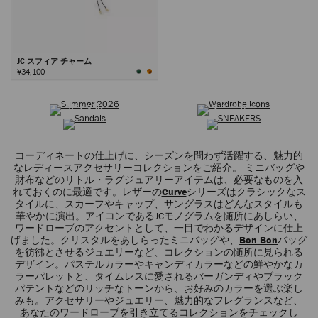
JC スフィア チャーム
¥34,100
サマーコレクション
ワードローブ アイコン
次
サンダル
スニーカー
コーディネートの仕上げに、シーズンを問わず活躍する、魅力的
なレディースアクセサリーコレクションをご紹介。 ミニバッグや
財布などのリトル・ラグジュアリーアイテムは、必要なものを入
れておくのに最適です。レザーの
Curve
シリーズはクラシックなス
タイルに、スカーフやキャップ、サングラスはどんなスタイルも
華やかに演出。アイコンであるJCモノグラムを随所にあしらい、
ワードローブのアクセントとして、一目でわかるデザインに仕上
げました。クリスタルをあしらったミニバッグや、
Bon Bon
バッグ
を彷彿とさせるジュエリーなど、コレクションの随所に見られる
デザイン。パステルカラーやキャンディカラーなどの鮮やかなカ
ラーパレットと、タイムレスに愛されるバーガンディやブラック
パテントなどのリッチなトーンから、お好みのカラーを選ぶ楽し
みも。アクセサリーやジュエリー、魅力的なフレグランスなど、
あなたのワードローブを引き立てるコレクションをチェックし