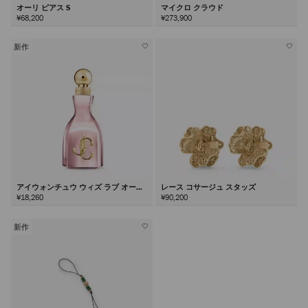
オーリ ピアス S
マイクロ クラウド
¥68,200
¥273,900
新作
アイウォンチュウ ウィズ ラブ オード
レース コサージュ スタッズ
パルファム60ml
¥18,260
¥90,200
新作