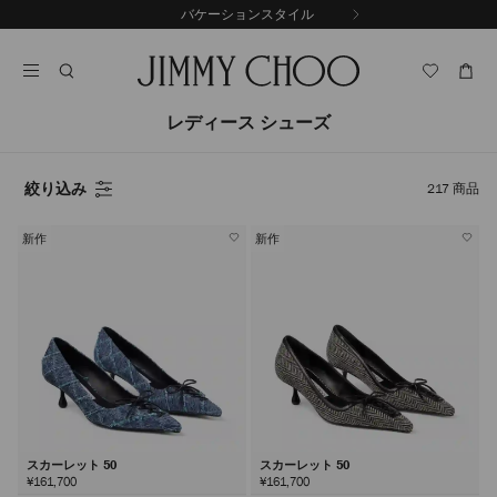
コ
バケーションスタイル
前
ン
自
の
テ
動
ス
ン
再
ラ
ツ
生
イ
に
を
レディース シューズ
ド
ス
止
キ
め
る
ッ
絞り込み
217
商品
プ
新作
新作
スカーレット 50
スカーレット 50
¥161,700
¥161,700