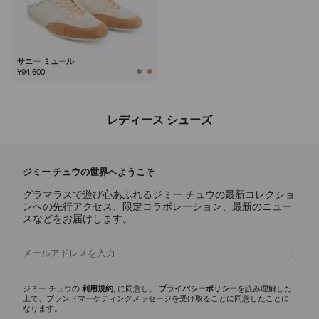
サニー ミュール
¥94,600
次
レディース シューズ
ジミー チュウならではの洗練されたデザインと多彩な魅力を備え、デ
イリー使いのアイコンからステートメントスタイルまで、あらゆるシー
ジミー チュウの世界へようこそ
ンに映えるラグジュアリーなレディース シューズのご紹介。
グラマラスで遊び心あふれるジミー チュウの最新コレクショ
パンプス
ンへの先行アクセス、限定コラボレーション、最新のニュー
スカーレットに代表されるシグネチャーパンプスには、ナッパレザーか
スなどをお届けします。
らクロコ調エンボスレザーまで様々な素材が揃い、イクシアはパテント
レザー仕上げを使用しています。どんなワードローブにもエレガンスと
登録
多彩な魅力を添える、モダンなシルエットをご覧ください。
スリッパ
ジミー チュウの
利用規約
, に同意し、
プライバシーポリシー
を読み理解した
上で、ブランドマーケティングメッセージを受け取ることに同意したことに
エリオットスリッパ ファミリーは、多彩な彫刻的シルエットが印象的
なります。
で、ディテールにシグネチャーなハードウェアをあしらいました。 洗