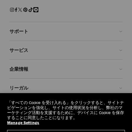
練された上質な履き心地でくつろげるスリッパ。快適さを保ちながら
現代的なクラフツマンシップを兼ね備えた、エフォートレスで魅力ある
装いです。
サンダル＆フラットシューズ
サポート
パール、クリスタルで装飾を施し、モダンなアクセントを添えた、美し
いシューズをご覧ください。 エレガントなパンプス、印象的なサンダ
ルに気取らないフラットシューズ、どの1足を選んでも、存在感を放
お問い合わせ
ち、シーンを問わず装いを引き立てます。
サービス
よくあるご質問
スニーカー
注文状況の確認
ご来店予約
しなやかなレザーと上質なスエードで仕上げた１足１足が、カジュアル
企業情報
なラグジュアリーを再定義します。 ステートメントなソールからミニ
返品を申請
Made-to-Order
マルなシルエットまで、ジミー チュウのスニーカーはオフの日の装い
に洗練さを添えます。
店舗検索
お手入れ・修理
ジミー チュウについて
リーガル
配送
保証
ブランドの歴史
ブーツ
スムースレザーとスエードで仕立て、洗練されたディテールをあしらっ
交換・返品
JC World
プライバシーポリシー
「すべての Cookie を受け入れる」をクリックすると、サイトナ
た、クラシックなアンクルブーツやニーハイブーツをご紹介します。
regionselector.country.
(€)
ビゲーションを強化し、サイトの使用状況を分析し、弊社のマ
実用性と華やかさが調和したデザインは、シーズンを重ねても色褪せな
社会への貢献
利用規約
ーケティング活動を支援するために、デバイスに Cookie を保存
いように仕立てられています。
することに同意したことになります。
私たちの責任
忘れられる権利
Manage Settings
© 2026 Jimmy Choo
クラフツマンシップ
個人情報開示請求フォーム