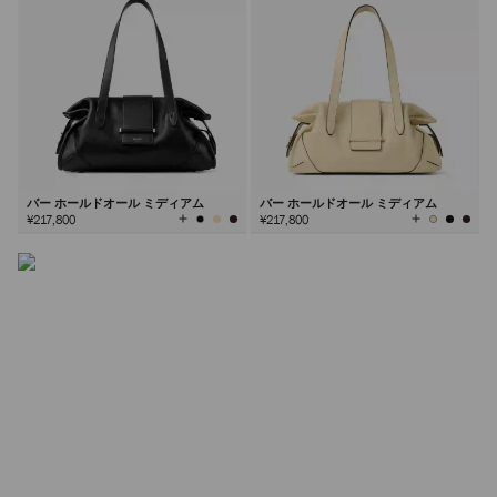
シンチ バッグ
エフォートレスな「くびれた」シルエットとファセットカ
ットのハードウェアが特徴のシンチ。このブランドシグネ
チャーは、シーズンごとに新たな解釈が加わる永遠のスタ
イルです。
バー ホールドオール ミディアム
バー ホールドオール ミディアム
全
全
¥217,800
¥217,800
て
て
の
の
詳しく見る
カ
カ
ラ
ラ
ー
ー
を
を
見
見
る
る