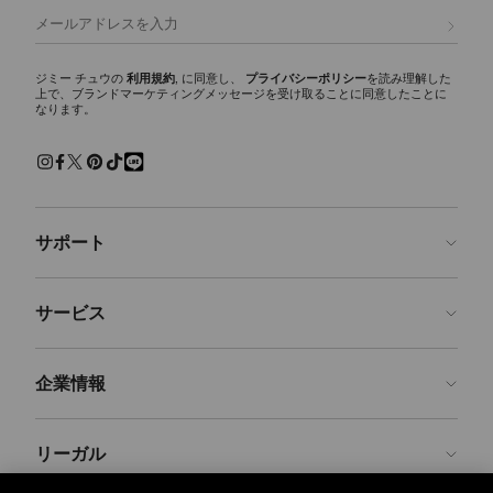
デザインを象徴する代表的なシグネチャーです。
登録
トートバッグ
シーズンを通して活躍するワードローブの必需品。ブランドのクラシッ
ジミー チュウの
利用規約
, に同意し、
プライバシーポリシー
を読み理解した
上で、ブランドマーケティングメッセージを受け取ることに同意したことに
クなトートバッグは、あらゆるシーンでご使用いただけます。シグネチ
なります。
ャースタイルのDIAMOND TOTE(ダイヤモンド トート)は、イタリア製レ
ザー、スエード、レオパードプリントのカーフヘア、ヘリンボーン素材
など豊富なバリエーションで展開。大容量のゆとりあるデザインで、通
勤、旅行からデイリー使いに最適なバッグです。
ショルダーバッグ
サポート
機能性とエレガンスを兼ね備えたタイムレスな定番アイテム、ショルダ
ーバッグ。特にCinch（シンチ）ショルダーバッグは、調節・取り外し
可能なショルダーストラップを備え、自在なスタイリングが可能です。
お問い合わせ
サービス
クロスボディバッグ
よくあるご質問
ファッション性と機能性を両立したレディースクロスボディバッグ。ジ
注文状況の確認
ご来店予約
ミー チュウならではの、多機能なストラップと洗練されたシルエット
企業情報
が特徴です。
返品を申請
Made-to-Order
トップハンドルバッグ
店舗検索
お手入れ・修理
ジミー チュウについて
構築的でエレガントなシルエットが、あらゆるスタイリングに洗練さを
リーガル
配送
保証
ブランドの歴史
加えます。イタリアのクラフトマンシップとカスタム メタルパーツに
より、タイムレスな魅力を放つバッグに仕上げられています。