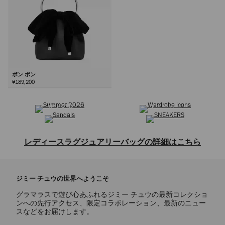
ボン ボン
¥189,200
サマーコレクション
ワードローブ アイコン
次
サンダル
スニーカー
レディースラグジュアリーバッグの詳細はこちら
トートバッグ、ショルダーバッグ、クロスボディバッグ、トップハンド
ルバッグ、ミニバッグ、クラッチバッグなどを取り揃えた、レディース
ジミー チュウの世界へようこそ
バッグコレクションをご覧ください。クラシックな定番デザインから洗
練されたモダンなスタイルまで、ジミー チュウのバッグは上質なレザ
グラマラスで遊び心あふれるジミー チュウの最新コレクショ
ーやスエードなど、贅沢な素材で熟練の技によって仕上げられていま
ンへの先行アクセス、限定コラボレーション、最新のニュー
す。ブランドを象徴するショルダーバッグのCINCH(シンチ)やDIAMOND
スなどをお届けします。
TOTE(ダイヤモンド トート)は、伝統的なクラフトマンシップと革新的な