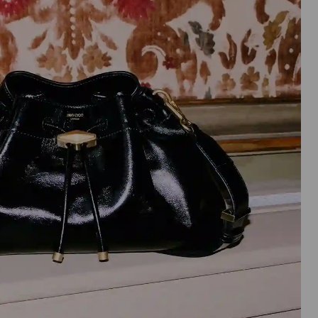
実
行
さ
れ
ま
す。