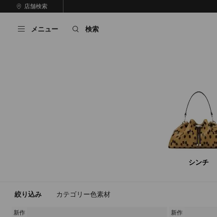
コ
店舗検索
前
ン
自
の
テ
動
ス
メニュー
検索
ン
再
ラ
ツ
生
イ
に
を
ド
ス
止
キ
め
る
ッ
プ
シンチ
絞り込み
カテゴリー
色
素材
新作
新作