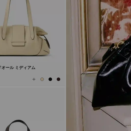
ドオール ミディアム
全
て
の
カ
ラ
ー
を
見
る