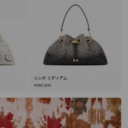
新
で
き
ま
す。
製
品
の
更
新
は、
「適
用」
ボ
タ
ン
を
ア
シンチ ミディアム
ク
¥382,800
テ
ィ
ブ
に
し
た
後
に
の
み