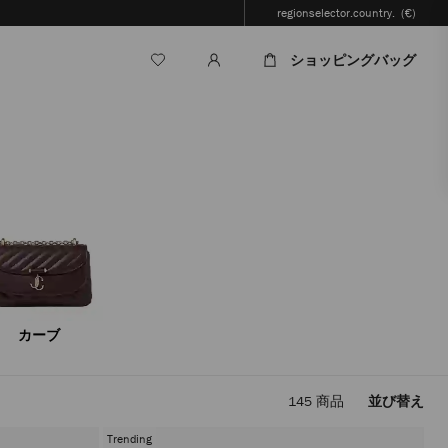
regionselector.country.
(€)
ショッピングバッグ
カーブ
145
商品
並び替え
フ
ィ
Trending
ル