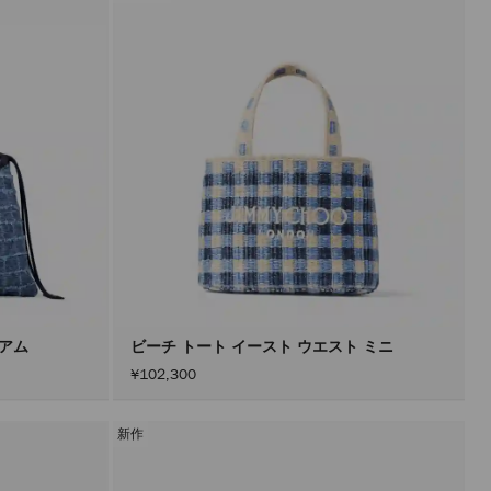
タ
ー
を
適
用
す
る
と、
ペ
ー
ジ
を
再
読
み
込
み
す
る
こ
と
ィアム
ビーチ トート イースト ウエスト ミニ
な
¥102,300
く
コ
ン
テ
新作
ン
ツ
を
更