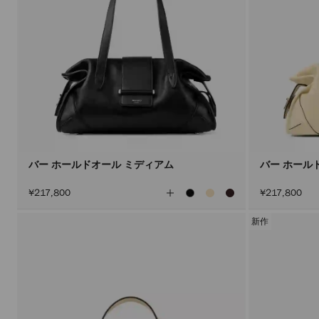
バー ホールドオール ミディアム
バー ホール
全
¥217,800
¥217,800
て
の
カ
新作
ラ
ー
を
見
る