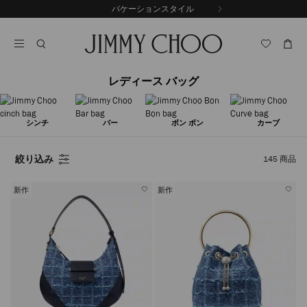
コ
バケーションスタイル
前
ン
自
の
テ
動
ス
ン
再
ラ
ツ
生
イ
に
を
ド
レディース バッグ
ス
止
キ
め
る
ッ
プ
シンチ
バー
ボン ボン
カーブ
絞り込み
145
商品
新作
新作