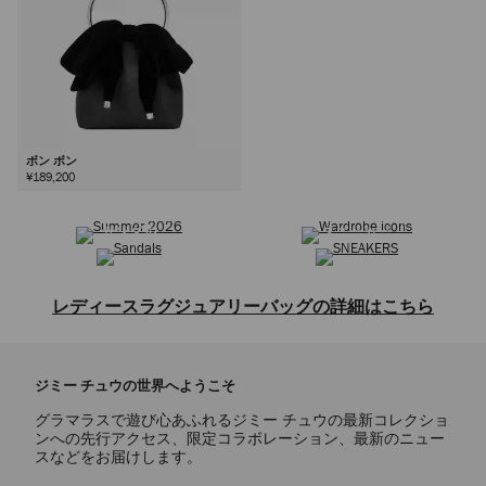
ボン ボン
¥189,200
サマーコレクション
ワードローブ アイコン
次
サンダル
スニーカー
レディースラグジュアリーバッグの詳細はこちら
トートバッグ、ショルダーバッグ、クロスボディバッグ、トップハンド
ルバッグ、ミニバッグ、クラッチバッグなどを取り揃えた、レディース
ジミー チュウの世界へようこそ
バッグコレクションをご覧ください。クラシックな定番デザインから洗
練されたモダンなスタイルまで、ジミー チュウのバッグは上質なレザ
グラマラスで遊び心あふれるジミー チュウの最新コレクショ
ーやスエードなど、贅沢な素材で熟練の技によって仕上げられていま
ンへの先行アクセス、限定コラボレーション、最新のニュー
す。ブランドを象徴するショルダーバッグのCINCH(シンチ)やDIAMOND
スなどをお届けします。
TOTE(ダイヤモンド トート)は、伝統的なクラフトマンシップと革新的な