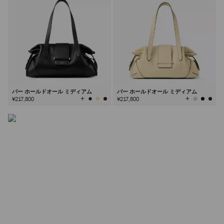
シンチ バッグ
エフォートレスな「くびれた」シルエットとファセットカ
ットのハードウェアが特徴のシンチ。このブランドシグネ
チャーは、シーズンごとに新たな解釈が加わる永遠のスタ
イルです。
バー ホールドオール ミディアム
バー ホールドオール ミディアム
全
全
¥217,800
¥217,800
て
て
の
の
詳しく見る
カ
カ
ラ
ラ
ー
ー
を
を
見
見
る
る