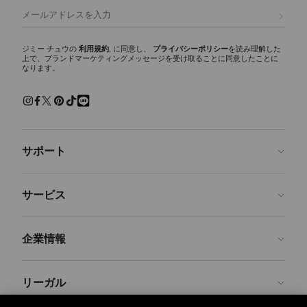
デザインを象徴する代表的なシグネチャーです。
登録
トートバッグ
シーズンを通して活躍するワードローブの必需品。ブランドのクラシッ
ジミー チュウの
利用規約
, に同意し、
プライバシーポリシー
を読み理解した
上で、ブランドマーケティングメッセージを受け取ることに同意したことに
クなトートバッグは、あらゆるシーンでご使用いただけます。シグネチ
なります。
ャースタイルのDIAMOND TOTE(ダイヤモンド トート)は、イタリア製レ
ザー、スエード、レオパードプリントのカーフヘア、ヘリンボーン素材
など豊富なバリエーションで展開。大容量のゆとりあるデザインで、通
勤、旅行からデイリー使いに最適なバッグです。
ショルダーバッグ
サポート
機能性とエレガンスを兼ね備えたタイムレスな定番アイテム、ショルダ
ーバッグ。特にCinch（シンチ）ショルダーバッグは、調節・取り外し
可能なショルダーストラップを備え、自在なスタイリングが可能です。
お問い合わせ
サービス
クロスボディバッグ
よくあるご質問
ファッション性と機能性を両立したレディースクロスボディバッグ。ジ
注文状況の確認
ご来店予約
ミー チュウならではの、多機能なストラップと洗練されたシルエット
企業情報
が特徴です。
返品を申請
Made-to-Order
トップハンドルバッグ
店舗検索
お手入れ・修理
ジミー チュウについて
構築的でエレガントなシルエットが、あらゆるスタイリングに洗練さを
リーガル
配送
保証
ブランドの歴史
加えます。イタリアのクラフトマンシップとカスタム メタルパーツに
より、タイムレスな魅力を放つバッグに仕上げられています。