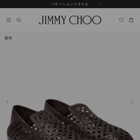
コ
バケーションスタイル
前
ン
自
の
テ
動
ス
ン
再
ラ
ツ
生
イ
に
を
ド
新作
ス
止
キ
め
る
ッ
プ