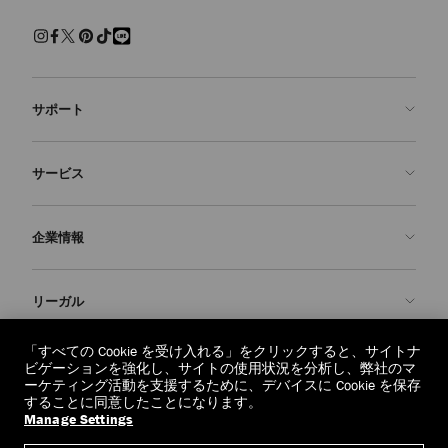
サポート
お問い合わせ
サービス
よくあるご質問
注文状況の確認
ご来店予約
企業情報
返品を申請
Made-to-Order
店舗検索
お手入れ・修理
ジミー チュウについて
リーガル
配送
保証
ブランドの歴史
交換・返品
JC World
プライバシーポリシー
「すべての Cookie を受け入れる」をクリックすると、サイトナ
regionselector.country.
(€)
ビゲーションを強化し、サイトの使用状況を分析し、弊社のマ
社会への貢献
利用規約
ーケティング活動を支援するために、デバイスに Cookie を保存
することに同意したことになります。
私たちの責任
忘れられる権利
Manage Settings
© 2026 Jimmy Choo
クラフツマンシップ
個人情報開示請求フォーム