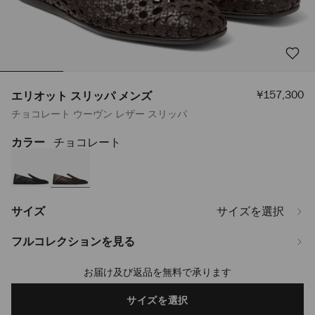
セ
¥157,300
エリオット スリッパ メンズ
ー
チョコレート ウーヴン レザー スリッパ
ル
価
格
カラー
チョコレート
https://www.jimmychoo.jp/ja/%E3%83%A1%E3%83%B3%E3%82%BA/
%E3%82%B9%E3%83%AA%E3%83%83%E3%83%91-
%E3%83%A1%E3%83%B3%E3%82%BA-
ELIOTSLIPPERMWOV025623.html
サイズ
サイズを選択
フルコレクションを見る
お届け及び返品を無料で承ります
Add
to
cart
サイズを選択
options