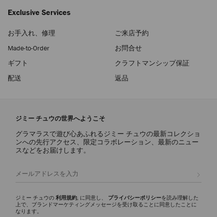
Exclusive Services
お手入れ、修理
ご来店予約
Made-to-Order
お問合せ
ギフト
クラフトマンシップ保証
配送
返品
ジミー チュウの世界へようこそ
グラマラスで遊び心あふれるジミー チュウの最新コレクショ
ンへの先行アクセス、限定コラボレーション、最新のニュー
スなどをお届けします。
登録
ジミー チュウの
利用規約
, に同意し、
プライバシーポリシー
を読み理解した
上で、ブランドマーケティングメッセージを受け取ることに同意したことに
なります。