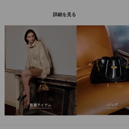
詳細を見る
ダイヤモンド ラン
メンズ
定
¥115,500
価
バッグ
新着アイテム