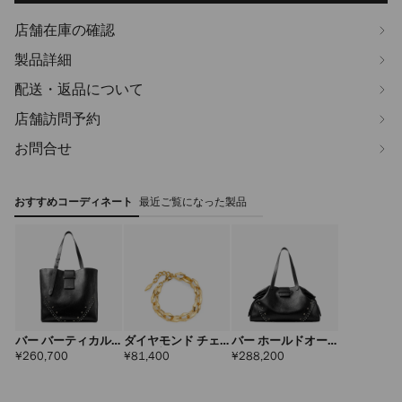
店舗在庫の確認
製品詳細
配送・返品について
店舗訪問予約
お問合せ
おすすめコーディネート
最近ご覧になった製品
バー バーティカル
ダイヤモンド チェ
バー ホールドオー
トート ミディアム
ーン ブレスレット
ル ラージ
定
定
定
¥260,700
¥81,400
¥288,200
価
価
価