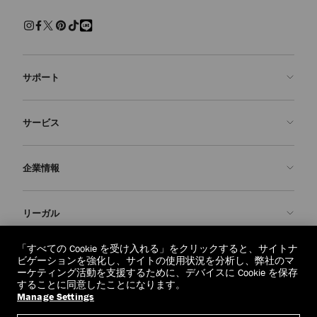
サポート
お問い合わせ
サービス
よくあるご質問
注文状況の確認
ご来店予約
企業情報
返品を申請
Made-to-Order
店舗検索
お手入れ・修理
ジミー チュウについて
リーガル
配送
保証
ブランドの歴史
交換・返品
JC World
プライバシーポリシー
「すべての Cookie を受け入れる」をクリックすると、サイトナ
regionselector.country.
(€)
ビゲーションを強化し、サイトの使用状況を分析し、弊社のマ
社会への貢献
利用規約
ーケティング活動を支援するために、デバイスに Cookie を保存
することに同意したことになります。
私たちの責任
忘れられる権利
Manage Settings
© 2026 Jimmy Choo
クラフツマンシップ
個人情報開示請求フォーム