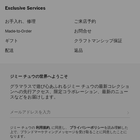
Exclusive Services
お手入れ、修理
ご来店予約
Made-to-Order
お問合せ
ギフト
クラフトマンシップ保証
配送
返品
ジミー チュウの世界へようこそ
グラマラスで遊び心あふれるジミー チュウの最新コレクショ
ンへの先行アクセス、限定コラボレーション、最新のニュー
スなどをお届けします。
登録
ジミー チュウの
利用規約
, に同意し、
プライバシーポリシー
を読み理解した
上で、ブランドマーケティングメッセージを受け取ることに同意したことに
なります。