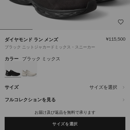
セ
¥115,500
ダイヤモンド ラン メンズ
ー
ブラック ニットジャカードミックス・スニーカー
ル
価
格
カラー
ブラック ミックス
https://www.jimmychoo.jp/ja/%E3%83%A1%E3%83%B3%E3%82%BA/
%E3%83%A9%E3%83%B3-
%E3%83%A1%E3%83%B3%E3%82%BA-
DIAMONDRUNMZGE013754.html
サイズ
サイズを選択
フルコレクションを見る
お届け及び返品を無料で承ります
Add
to
cart
サイズを選択
options