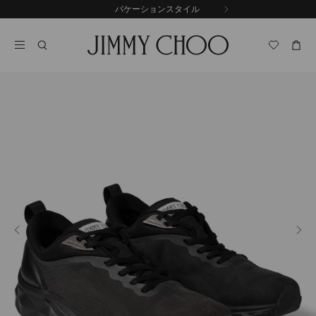
コ
バケーションスタイル
前
ン
自
の
テ
動
ス
ン
再
ラ
ツ
生
イ
に
を
ド
ス
止
キ
め
る
ッ
プ