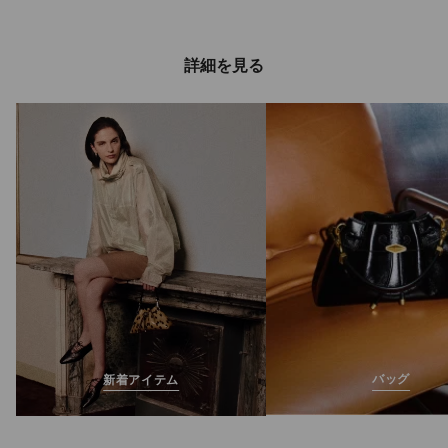
詳細を見る
ダイヤモンド ラン
メンズ
定
¥115,500
価
バッグ
新着アイテム