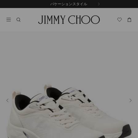
コ
バケーションスタイル
前
ン
自
の
テ
動
ス
ン
再
ラ
ツ
生
イ
に
を
ド
ス
止
キ
め
る
ッ
プ