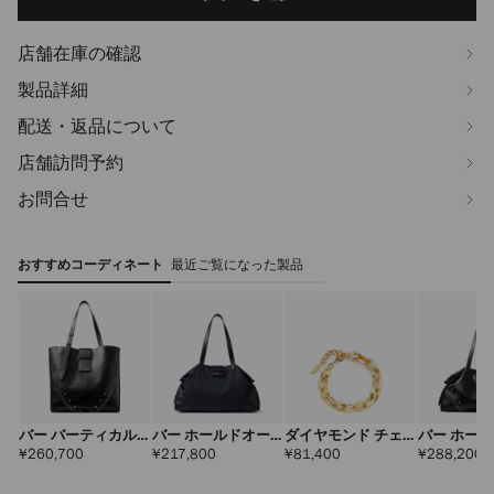
options
店舗在庫の確認
製品詳細
配送・返品について
店舗訪問予約
お問合せ
おすすめコーディネート
最近ご覧になった製品
バー バーティカル
バー ホールドオー
ダイヤモンド チェ
バー ホー
トート ミディアム
ル ラージ
ーン ブレスレット
ル ラージ
定
定
定
¥260,700
¥217,800
¥81,400
¥288,200
価
価
価