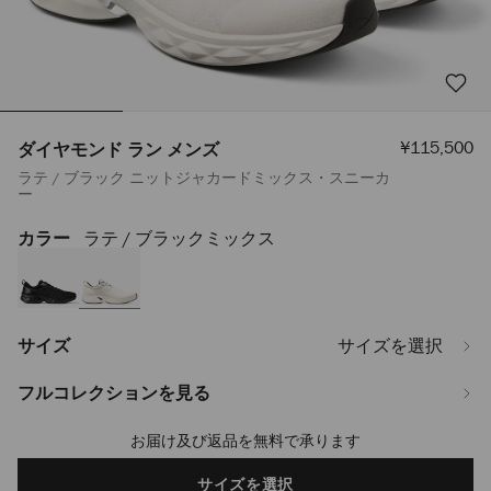
セ
¥115,500
ダイヤモンド ラン メンズ
ー
ラテ / ブラック ニットジャカードミックス・スニーカ
ル
ー
価
格
カラー
ラテ / ブラックミックス
https://www.jimmychoo.jp/ja/%E3%83%A1%E3%83%B3%E3%82%BA/
%E3%83%A9%E3%83%B3-
%E3%83%A1%E3%83%B3%E3%82%BA-
DIAMONDRUNMZGE014205.html
サイズ
サイズを選択
フルコレクションを見る
お届け及び返品を無料で承ります
Add
to
cart
サイズを選択