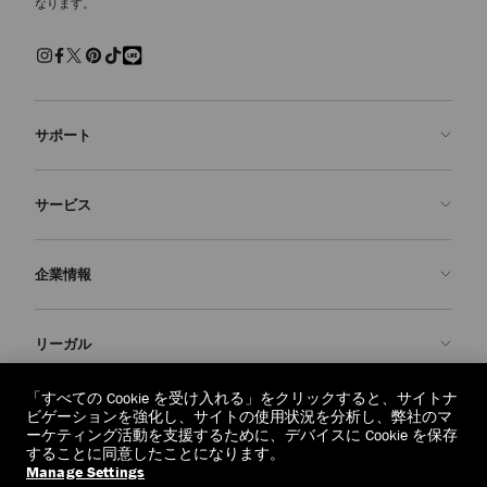
なります。
サポート
お問い合わせ
サービス
よくあるご質問
注文状況の確認
ご来店予約
企業情報
返品を申請
Made-to-Order
店舗検索
お手入れ・修理
ジミー チュウについて
リーガル
配送
保証
ブランドの歴史
交換・返品
JC World
プライバシーポリシー
「すべての Cookie を受け入れる」をクリックすると、サイトナ
regionselector.country.
(€)
ビゲーションを強化し、サイトの使用状況を分析し、弊社のマ
社会への貢献
利用規約
ーケティング活動を支援するために、デバイスに Cookie を保存
することに同意したことになります。
私たちの責任
忘れられる権利
Manage Settings