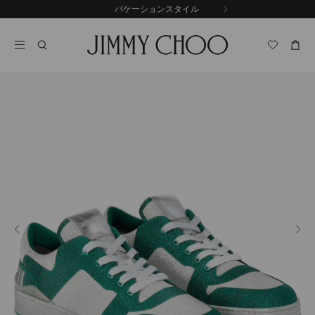
コ
バケーションスタイル
前
ン
自
の
テ
動
ス
ン
再
ラ
ツ
生
イ
に
を
ド
ス
止
キ
め
る
ッ
プ