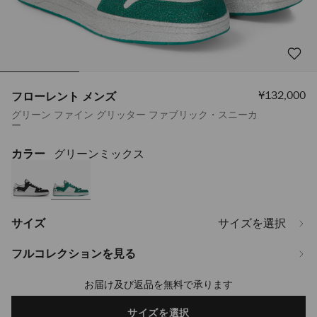
セ
¥132,000
フローレント メンズ
ー
グリーン ファイン グリッター ファブリック・スニーカ
ル
ー
価
格
カラー
グリーンミックス
https://www.jimmychoo.jp/ja/%E3%83%A1%E3%83%B3%E3%82%BA/
%E3%83%A1%E3%83%B3%E3%82%BA-
FLORENTMDJF035784.html
サイズ
サイズを選択
フルコレクションを見る
お届け及び返品を無料で承ります
Add
to
cart
サイズを選択