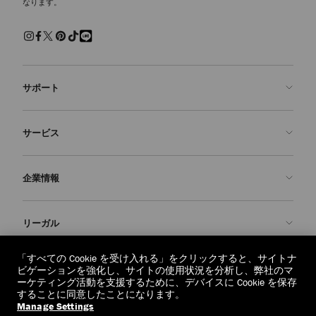
なります。
サポート
お問い合わせ
サービス
よくあるご質問
注文状況の確認
ご来店予約
企業情報
返品を申請
Made-to-Order
店舗検索
お手入れ・修理
ジミー チュウについて
リーガル
配送
保証
ブランドの歴史
交換・返品
JC World
プライバシーポリシー
「すべての Cookie を受け入れる」をクリックすると、サイトナ
regionselector.country.
(€)
ビゲーションを強化し、サイトの使用状況を分析し、弊社のマ
社会への貢献
利用規約
ーケティング活動を支援するために、デバイスに Cookie を保存
することに同意したことになります。
私たちの責任
忘れられる権利
Manage Settings