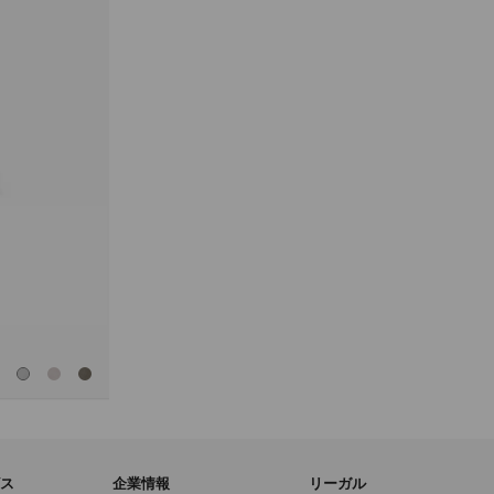
「適
用」
ボ
タ
ン
を
ア
ク
テ
ィ
ブ
に
し
た
後
に
の
み
実
行
さ
れ
全
ま
て
す。
の
カ
ラ
ー
を
見
る
ス
企業情報
リーガル