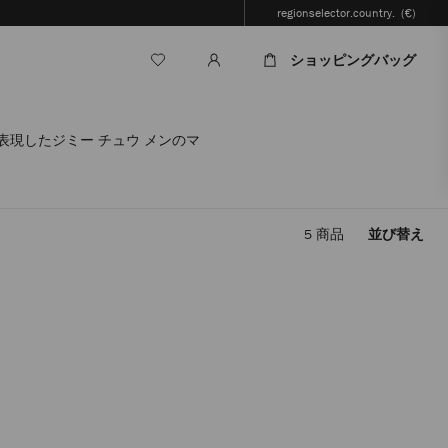
regionselector.country.
(€)
ショッピングバッグ
表現したジミー チュウ メンのマ
5
商品
並び替え
フ
ィ
ル
タ
ー
を
適
用
す
る
と、
ペ
ー
ジ