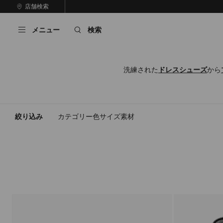
コ
店舗検索
前
ン
自
の
テ
動
ス
メニュー
検索
ン
再
ラ
ツ
生
イ
に
を
ド
ス
止
洗練された
ドレスシューズ
から
キ
め
る
ッ
プ
絞り込み
カテゴリー
色
サイズ
素材