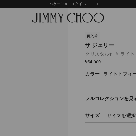
バケーションスタイル
再入荷
ザ ジェリー
クリスタル付き ライト
セ
¥64,900
ー
ル
カラー
ライトトフィー
https://www.jimmychoo.
価
格
%E3%82%B8%E3%82%A7%E3
THEJELLYNTX027650.html
フルコレクションを見
サイズ
サイズを選択