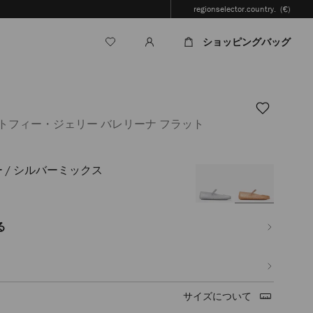
regionselector.country.
(€)
ショッピングバッグ
トフィー・ジェリー バレリーナ フラット
 / シルバーミックス
jp/ja/%E3%83%AC%E3%83%87%E3%82%A3%E3%83%BC%E3%82%B9/%E3%82%
%83%AA%E3%83%BC-
る
サイズについて