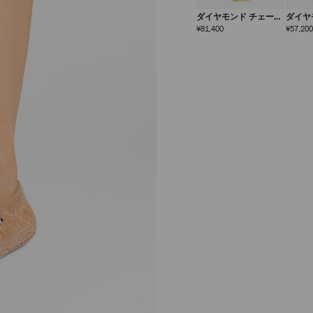
ダイヤモンド チェーン
ダイヤ
ブレスレット
ピアス
定
¥81,400
¥57,200
価
ザ ジェリー
定
¥64,900
価