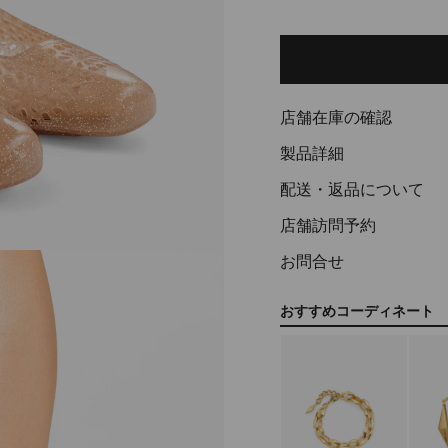
Delivery es
Add
to
cart
options
店舗在庫の確認
製品詳細
配送・返品について
店舗訪問予約
お問合せ
おすすめコーディネート