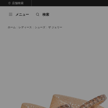
コ
店舗検索
前
ン
自
の
テ
動
ス
メニュー
検索
ン
再
ラ
ツ
生
イ
に
を
ド
ホーム
レディース
シューズ
ザ ジェリー
ス
止
キ
め
る
ッ
プ
クリア / シルバーミックス / クリスタル
ライトトフィー / シルバーミックス