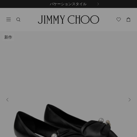
コ
バケーションスタイル
前
ン
自
の
テ
動
ス
ン
再
ラ
ツ
生
イ
に
を
ド
新作
ス
止
キ
め
る
ッ
プ