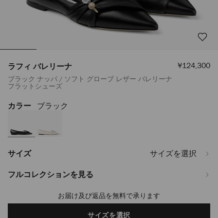
セ
¥124,300
ラフィ バレリーナ
ー
ブラック ナッパ / ソフト グローブ レザー バレリーナ
ル
フラットシューズ
価
格
カラー
ブラック
https://www.jimmychoo.jp/ja/%E3%83%AC%E3%83%87%E3%82%A3%
%E3%83%90%E3%83%AC%E3%83%AA%E3%83%BC%E3%83%8A-
RAFIBALLERINANTB010003.html
サイズ
サイズを選択
フルコレクションを見る
お届け及び返品を無料で承ります
Add
to
cart
サイズを選択