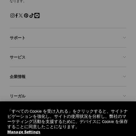
なります。
サポート
お問い合わせ
サービス
よくあるご質問
注文状況の確認
ご来店予約
企業情報
返品を申請
Made-to-Order
店舗検索
お手入れ・修理
ジミー チュウについて
リーガル
配送
保証
ブランドの歴史
交換・返品
JC World
プライバシーポリシー
「すべての Cookie を受け入れる」をクリックすると、サイトナ
regionselector.country.
(€)
ビゲーションを強化し、サイトの使用状況を分析し、弊社のマ
社会への貢献
利用規約
ーケティング活動を支援するために、デバイスに Cookie を保存
することに同意したことになります。
私たちの責任
忘れられる権利
Manage Settings