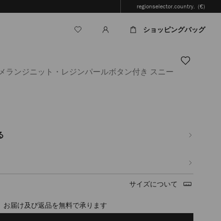
regionselector.country.
(€)
ショッピングバッグ
ヤメランジニット・レジンパールボタン付き スニー
.jp/ja/%E3%83%AC%E3%83%87%E3%82%A3%E3%83%BC%E3%82%B9/%E3%82
る
サイズについて
timated in 2-4 working days based on your location