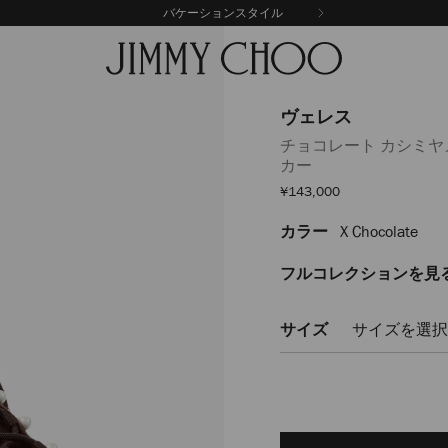
バケーションスタイル
配送料・返送料無料
ヴェレス
チョコレート カシミ
カー
セ
¥143,000
ー
ル
カラー
X Chocolate
https://www.jimmychoo
価
格
VELESPZG027199.html
フルコレクションを見
サイズ
サイズを選択
Delivery es
Add
to