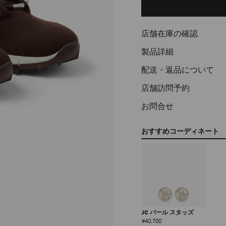
cart
options
店舗在庫の確認
製品詳細
配送・返品について
店舗訪問予約
お問合せ
おすすめコーディネート
JC パール スタッズ
定
¥40,700
価