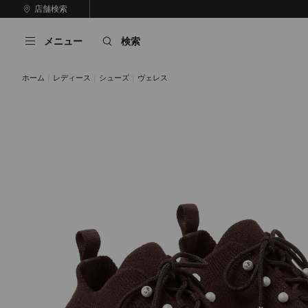
コ
店舗検索
前
ン
自
の
テ
動
ス
メニュー
検索
ン
再
ラ
ツ
生
イ
に
を
ド
ホーム
レディース
シューズ
ヴェレス
ス
止
キ
め
る
ッ
プ