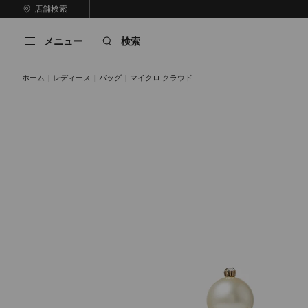
コ
店舗検索
前
ン
自
の
テ
動
ス
メニュー
検索
ン
再
ラ
ツ
生
イ
に
を
ド
ホーム
レディース
バッグ
マイクロ クラウド
ス
止
キ
め
る
ッ
プ