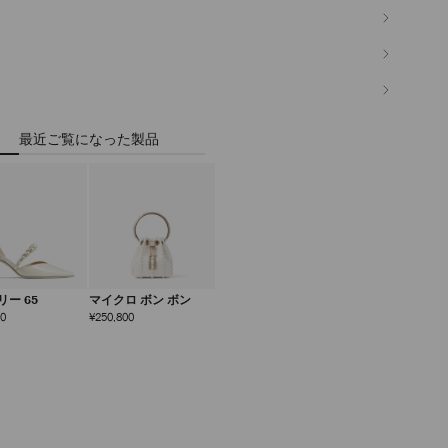
最近ご覧になった製品
リー 65
マイクロ ボン ボン
定
定
00
¥250,800
価
価