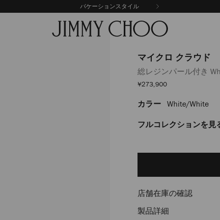
バケーションスタイル
マイクロ クラウド
総レジンパール付き Wh
セ
¥273,900
ー
ル
カラー
White/white
https://www.jimmychoo.
価
格
%E3%82%AF%E3%83%A9%E3
J000142597001.html
フルコレクションを見
Delivery es
Add
to
cart
options
店舗在庫の確認
製品詳細