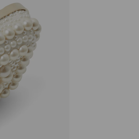
マイクロ クラウド
定
¥273,900
価