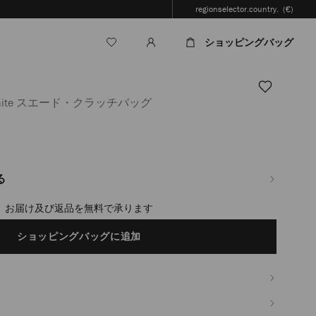
regionselector.country.
(€)
ショッピングバッグ
ite スエード・クラッチバッグ
jp/ja/%E3%83%AC%E3%83%87%E3%82%A3%E3%83%BC%E3%82%B9/%E3%83
%82%A6%E3%83%89-
る
timated in 2-4 working days based on your location
ショッピングバッグに追加