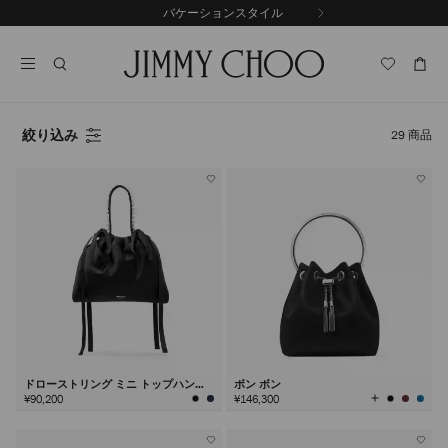
コ
バケーションスタイル
前
ン
自
の
テ
動
ス
ン
再
ラ
ツ
生
イ
に
を
ド
ス
止
絞り込み
29
商品
キ
め
る
ッ
プ
ドローストリング ミニ トップハンド
ボン ボン
ル
全
¥90,200
¥146,300
て
の
カ
ラ
ー
を
見