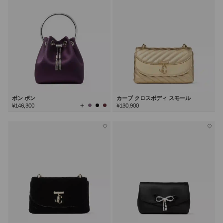
る
ボン ボン
カーブ クロスボディ スモール
全
¥146,300
¥130,900
て
の
カ
ラ
ー
を
見
る