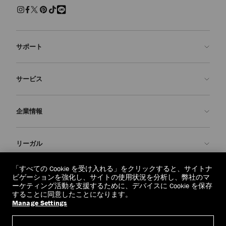
サポート
お問い合わせ
サービス
よくあるご質問
注文状況の確認
ご来店予約
企業情報
返品を申請
Made-to-Order
店舗検索
お手入れ・修理
ジミー チュウについて
リーガル
配送
保証
ブランドの歴史
交換・返品
JC World
プライバシーポリシー
「すべての Cookie を受け入れる」をクリックすると、サイトナ
regionselector.country.
(€)
ビゲーションを強化し、サイトの使用状況を分析し、弊社のマ
社会への貢献
利用規約
ーケティング活動を支援するために、デバイスに Cookie を保存
することに同意したことになります。
私たちの責任
忘れられる権利
Manage Settings
© 2026 Jimmy Choo
クラフツマンシップ
個人情報開示請求フォーム