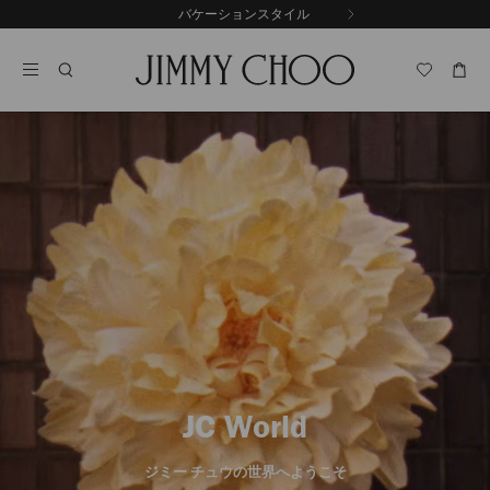
コ
バケーションスタイル
前
ン
自
の
テ
動
ス
ン
再
ラ
ツ
生
イ
に
を
ド
ス
止
キ
め
る
ッ
プ
JC World
ジミー チュウの世界へようこそ