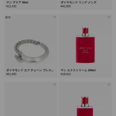
マン アクア 50ml
ダイヤモンド リング メンズ
¥12,430
¥42,900
新作
ダイヤモンド カフ チェーン ブレスレ
マン エクストリーム 100ml
ット
¥61,600
¥18,810