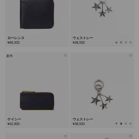
ローレンス
ウェストレー
全
¥69,300
¥38,500
て
の
カ
ラ
ー
を
新作
見
る
ケイシー
ウェストレー
全
¥42,900
¥38,500
て
の
カ
ラ
ー
を
見