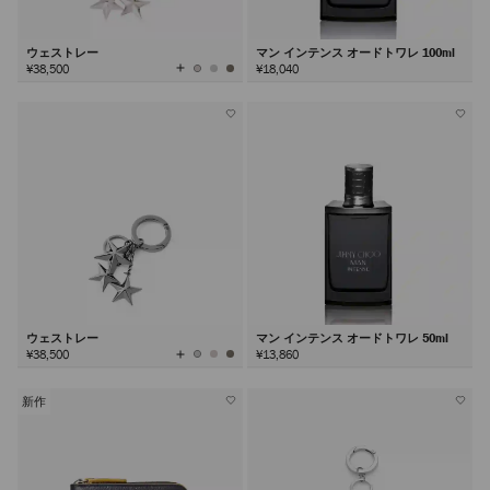
ウェストレー
マン インテンス オードトワレ 100ml
全
¥38,500
¥18,040
て
の
カ
ラ
ー
を
見
る
ウェストレー
マン インテンス オードトワレ 50ml
全
¥38,500
¥13,860
て
の
カ
ラ
ー
を
新作
見
る