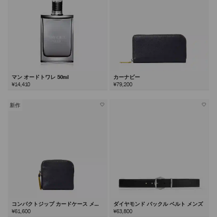
マン オードトワレ 50ml
カーナビー
¥14,410
¥79,200
新作
コンパクトジップ カードケース メン
ダイヤモンド バックル ベルト メンズ
ズ
¥61,600
¥63,800