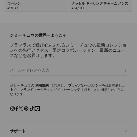
ワーレン
タッセル キーリング チャーム メンズ
¥25,300
¥34,100
次
ジミー チュウの世界へようこそ
グラマラスで遊び心あふれるジミー チュウの最新コレクショ
ンへの先行アクセス、限定コラボレーション、最新のニュー
スなどをお届けします。
登録
ジミー チュウの
利用規約
, に同意し、
プライバシーポリシー
を読み理解した
上で、ブランドマーケティングメッセージを受け取ることに同意したことに
なります。
サポート