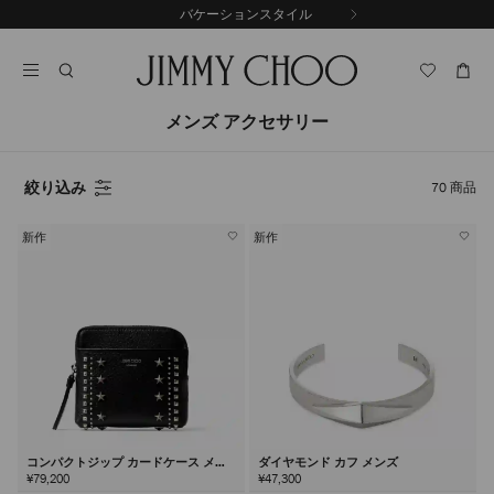
コ
バケーションスタイル
前
ン
自
の
テ
動
ス
ン
再
ラ
ツ
生
イ
に
を
メンズ アクセサリー
ド
ス
止
キ
め
る
ッ
絞り込み
70
商品
プ
新作
新作
コンパクトジップ カードケース メン
ダイヤモンド カフ メンズ
ズ
¥79,200
¥47,300