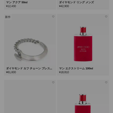
マン アクア 50ml
ダイヤモンド リング メンズ
¥12,430
¥42,900
新作
ダイヤモンド カフ チェーン ブレスレ
マン エクストリーム 100ml
ット
¥61,600
¥18,810