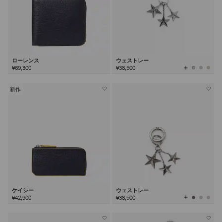
ローレンス
ウェストレー
全
¥69,300
¥38,500
て
の
カ
ラ
ー
を
新作
見
る
ケイシー
ウェストレー
全
¥42,900
¥38,500
て
の
カ
ラ
ー
を
見