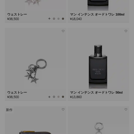
ウェストレー
マン インテンス オードトワレ 100ml
全
¥38,500
¥18,040
て
の
カ
ラ
ー
を
見
る
ウェストレー
マン インテンス オードトワレ 50ml
全
¥38,500
¥13,860
て
の
カ
ラ
ー
を
新作
見
る