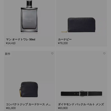
マン オードトワレ 50ml
カーナビー
¥14,410
¥79,200
新作
コンパクトジップ カードケース メン
ダイヤモンド バックル ベルト メンズ
ズ
¥61,600
¥63,800