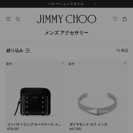
コ
バケーションスタイル
前
ン
自
の
テ
動
ス
ン
再
ラ
ツ
生
イ
に
を
メンズ アクセサリー
ド
ス
止
キ
め
る
ッ
絞り込み
70
商品
プ
新作
新作
コンパクトジップ カードケース メン
ダイヤモンド カフ メンズ
ズ
¥79,200
¥47,300