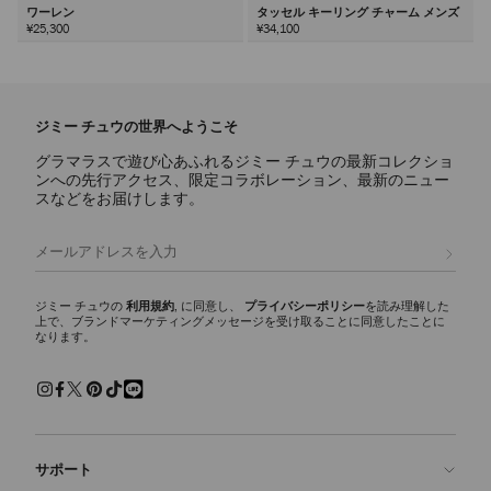
ワーレン
タッセル キーリング チャーム メンズ
¥25,300
¥34,100
次
ジミー チュウの世界へようこそ
グラマラスで遊び心あふれるジミー チュウの最新コレクショ
ンへの先行アクセス、限定コラボレーション、最新のニュー
スなどをお届けします。
登録
ジミー チュウの
利用規約
, に同意し、
プライバシーポリシー
を読み理解した
上で、ブランドマーケティングメッセージを受け取ることに同意したことに
なります。
サポート