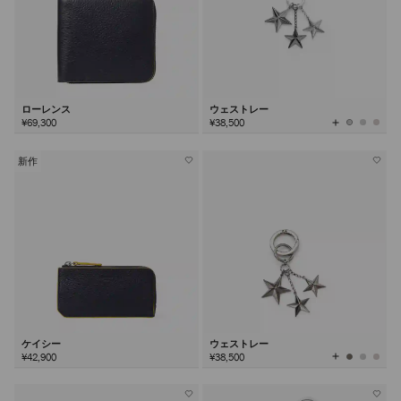
ローレンス
ウェストレー
全
¥69,300
¥38,500
て
の
カ
ラ
ー
を
新作
見
る
ケイシー
ウェストレー
全
¥42,900
¥38,500
て
の
カ
ラ
ー
を
見