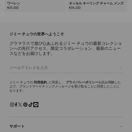
ワーレン
タッセル キーリング チャーム メンズ
¥25,300
¥34,100
次
ジミー チュウの世界へようこそ
グラマラスで遊び心あふれるジミー チュウの最新コレクショ
ンへの先行アクセス、限定コラボレーション、最新のニュー
スなどをお届けします。
登録
ジミー チュウの
利用規約
, に同意し、
プライバシーポリシー
を読み理解した
上で、ブランドマーケティングメッセージを受け取ることに同意したことに
なります。
サポート