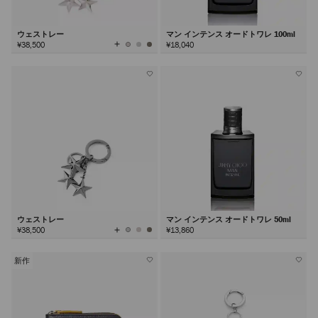
ウェストレー
マン インテンス オードトワレ 100ml
全
¥38,500
¥18,040
て
の
カ
ラ
ー
を
見
る
ウェストレー
マン インテンス オードトワレ 50ml
全
¥38,500
¥13,860
て
の
カ
ラ
ー
を
新作
見
る