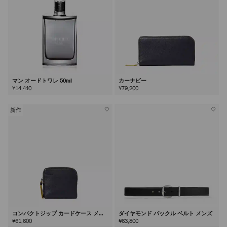
マン オードトワレ 50ml
カーナビー
¥14,410
¥79,200
新作
コンパクトジップ カードケース メン
ダイヤモンド バックル ベルト メンズ
ズ
¥61,600
¥63,800