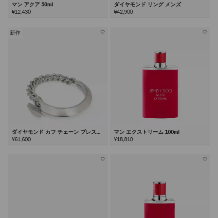
マン アクア 50ml
ダイヤモンド リング メンズ
¥12,430
¥42,900
新作
ダイヤモンド カフ チェーン ブレスレ
マン エクストリーム 100ml
ット
¥61,600
¥18,810