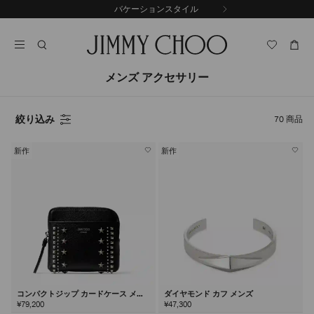
コ
バケーションスタイル
前
ン
自
の
テ
動
ス
ン
再
ラ
ツ
生
イ
に
を
メンズ アクセサリー
ド
ス
止
キ
め
る
ッ
絞り込み
70
商品
プ
新作
新作
コンパクトジップ カードケース メン
ダイヤモンド カフ メンズ
ズ
¥79,200
¥47,300