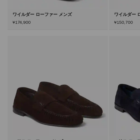
ワイルダー ローファー メンズ
ワイルダー 
¥174,900
¥150,700