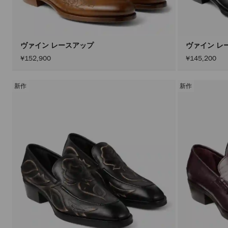
ヴァイン レースアップ
ヴァイン レ
¥152,900
¥145,200
新作
新作