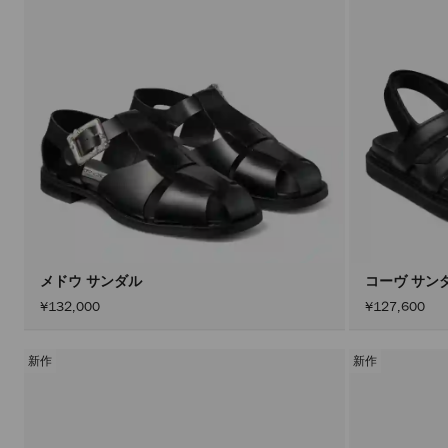
メドウ サンダル
コーヴ サン
¥132,000
¥127,600
新作
新作