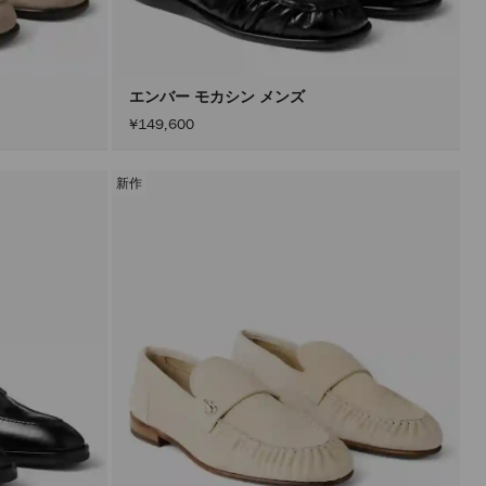
込
み
す
る
こ
と
エンバー モカシン メンズ
な
¥149,600
く
コ
ン
テ
新作
ン
ツ
を
更
新
で
き
ま
す。
製
品
の
更
新
は、
「適
用」
ボ
タ