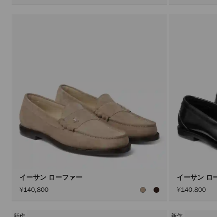
イーサン ローファー
イーサン ロ
¥140,800
¥140,800
新作
新作