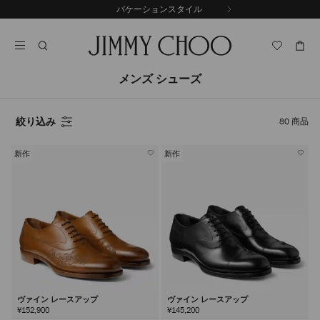
コ
バケーションスタイル
前
ン
自
の
テ
動
ス
ン
再
ラ
ツ
生
イ
に
を
メンズ シューズ
ド
ス
止
キ
め
る
ッ
絞り込み
80
商品
プ
新作
新作
ヴァイン レースアップ
ヴァイン レースアップ
¥152,900
¥145,200