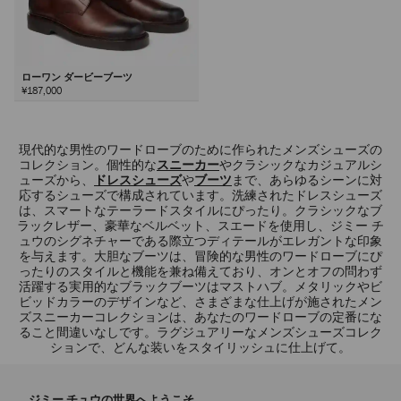
ローワン ダービーブーツ
¥187,000
次
現代的な男性のワードローブのために作られたメンズシューズの
コレクション。個性的な
スニーカー
やクラシックなカジュアルシ
ューズから、
ドレスシューズ
や
ブーツ
まで、あらゆるシーンに対
応するシューズで構成されています。洗練されたドレスシューズ
は、スマートなテーラードスタイルにぴったり。クラシックなブ
ラックレザー、豪華なベルベット、スエードを使用し、ジミー チ
ュウのシグネチャーである際立つディテールがエレガントな印象
を与えます。大胆なブーツは、冒険的な男性のワードローブにぴ
ったりのスタイルと機能を兼ね備えており、オンとオフの問わず
活躍する実用的なブラックブーツはマストハブ。メタリックやビ
ビッドカラーのデザインなど、さまざまな仕上げが施されたメン
ズスニーカーコレクションは、あなたのワードローブの定番にな
ること間違いなしです。ラグジュアリーなメンズシューズコレク
ションで、どんな装いをスタイリッシュに仕上げて。
ジミー チュウの世界へようこそ