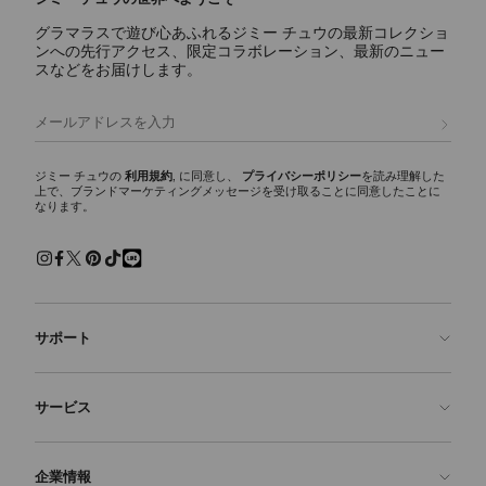
グラマラスで遊び心あふれるジミー チュウの最新コレクショ
ンへの先行アクセス、限定コラボレーション、最新のニュー
スなどをお届けします。
登録
ジミー チュウの
利用規約
, に同意し、
プライバシーポリシー
を読み理解した
上で、ブランドマーケティングメッセージを受け取ることに同意したことに
なります。
サポート
お問い合わせ
サービス
よくあるご質問
注文状況の確認
ご来店予約
企業情報