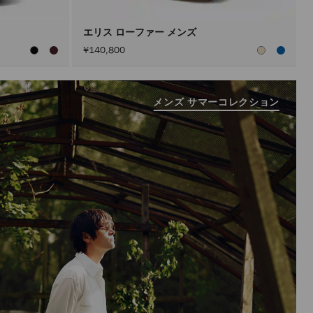
ン
を
ア
エリス ローファー メンズ
ク
¥140,800
テ
ィ
ブ
に
し
メンズ サマーコレクション
た
後
に
の
み
実
行
さ
れ
ま
す。