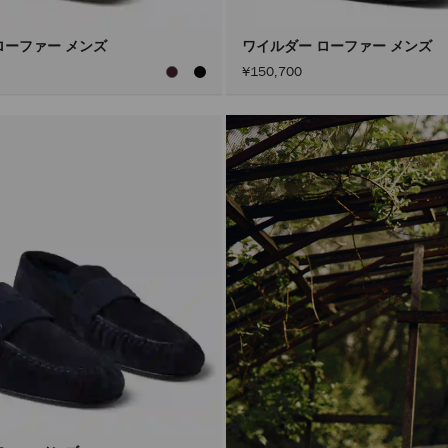
ローファー メンズ
ワイルダー ローファー メンズ
¥150,700