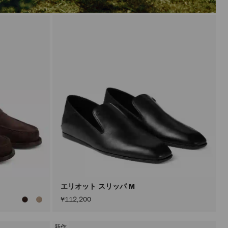
エリオット スリッパ M
¥112,200
新作