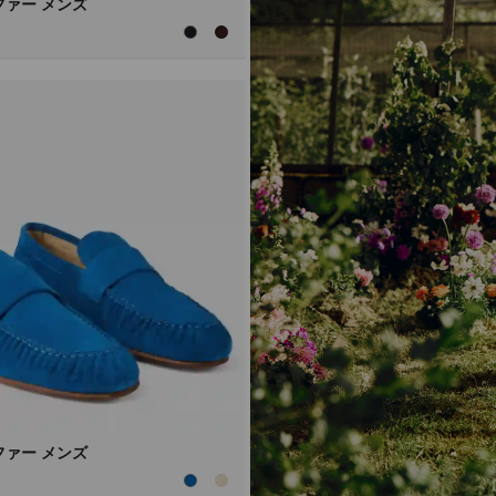
ファー メンズ
ファー メンズ