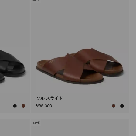
ソル スライド
¥88,000
新作