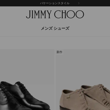
バケーションスタイル
メンズ シューズ
新作