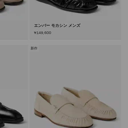
込
み
す
る
こ
と
エンバー モカシン メンズ
な
¥149,600
く
コ
ン
テ
新作
ン
ツ
を
更
新
で
き
ま
す。
製
品
の
更
新
は、
「適
用」
ボ
タ