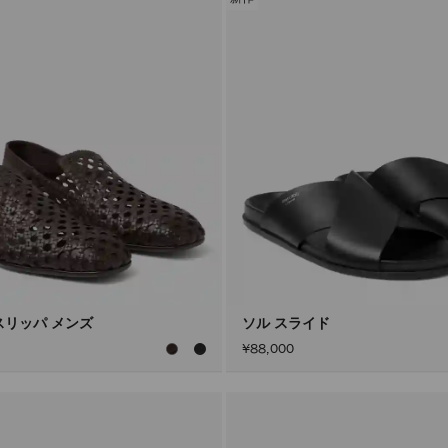
スリッパ メンズ
ソル スライド
¥88,000