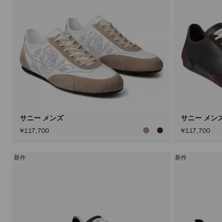
サニー メンズ
サニー メン
¥117,700
¥117,700
新作
新作