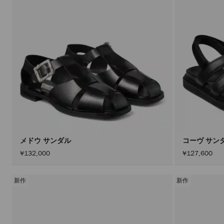
メドウ サンダル
コーヴ サン
¥132,000
¥127,600
新作
新作