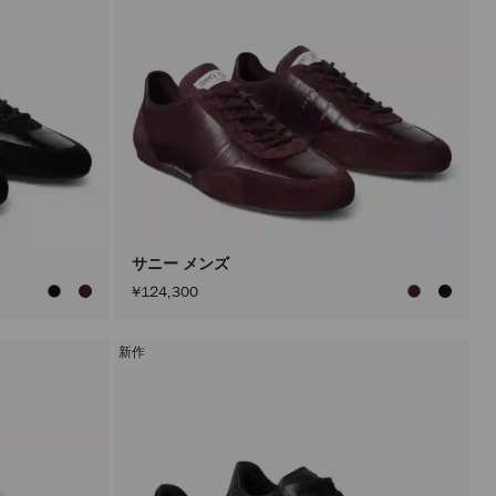
サニー メンズ
¥124,300
新作