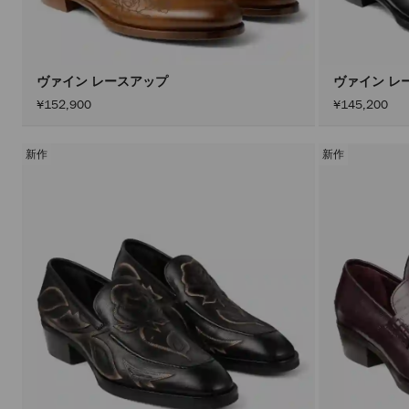
ヴァイン レースアップ
ヴァイン レ
¥152,900
¥145,200
新作
新作