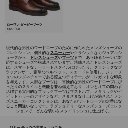
ローワン ダービーブーツ
¥187,000
次
現代的な男性のワードローブのために作られたメンズシューズの
コレクション。個性的な
スニーカー
やクラシックなカジュアルシ
ューズから、
ドレスシューズ
や
ブーツ
まで、あらゆるシーンに対
応するシューズで構成されています。洗練されたドレスシューズ
は、スマートなテーラードスタイルにぴったり。クラシックなブ
ラックレザー、豪華なベルベット、スエードを使用し、ジミー チ
ュウのシグネチャーである際立つディテールがエレガントな印象
を与えます。大胆なブーツは、冒険的な男性のワードローブにぴ
ったりのスタイルと機能を兼ね備えており、オンとオフの問わず
活躍する実用的なブラックブーツはマストハブ。メタリックやビ
ビッドカラーのデザインなど、さまざまな仕上げが施されたメン
ズスニーカーコレクションは、あなたのワードローブの定番にな
ること間違いなしです。ラグジュアリーなメンズシューズコレク
ションで、どんな装いをスタイリッシュに仕上げて。
ジミー チュウの世界へようこそ