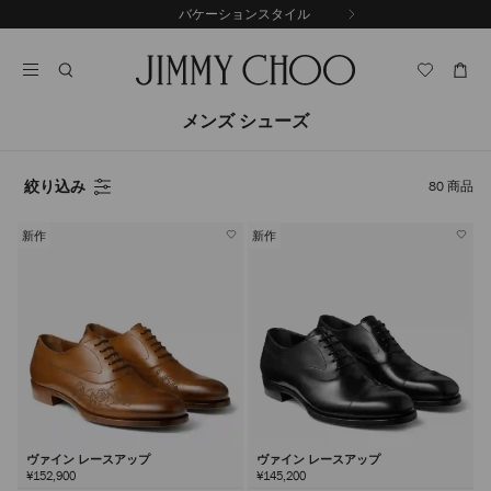
コ
バケーションスタイル
前
ン
自
の
テ
動
ス
ン
再
ラ
ツ
生
イ
に
を
メンズ シューズ
ド
ス
止
キ
め
る
ッ
絞り込み
80
商品
プ
新作
新作
ヴァイン レースアップ
ヴァイン レースアップ
¥152,900
¥145,200