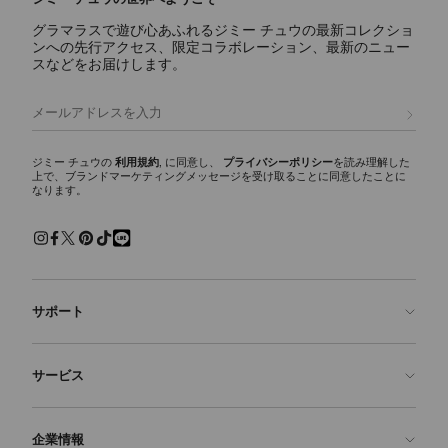
グラマラスで遊び心あふれるジミー チュウの最新コレクショ
ンへの先行アクセス、限定コラボレーション、最新のニュー
スなどをお届けします。
登録
ジミー チュウの
利用規約
, に同意し、
プライバシーポリシー
を読み理解した
上で、ブランドマーケティングメッセージを受け取ることに同意したことに
なります。
サポート
お問い合わせ
サービス
よくあるご質問
注文状況の確認
ご来店予約
企業情報