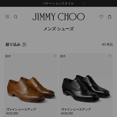
コ
バケーションスタイル
前
ン
自
の
テ
動
ス
ン
再
ラ
ツ
生
イ
に
を
メンズ シューズ
ド
ス
止
キ
め
る
ッ
絞り込み
80
商品
プ
新作
新作
ヴァイン レースアップ
ヴァイン レースアップ
¥152,900
¥145,200