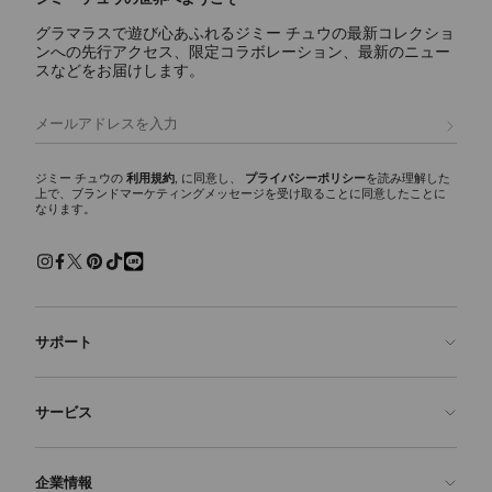
グラマラスで遊び心あふれるジミー チュウの最新コレクショ
ンへの先行アクセス、限定コラボレーション、最新のニュー
スなどをお届けします。
登録
ジミー チュウの
利用規約
, に同意し、
プライバシーポリシー
を読み理解した
上で、ブランドマーケティングメッセージを受け取ることに同意したことに
なります。
サポート
お問い合わせ
サービス
よくあるご質問
注文状況の確認
ご来店予約
企業情報