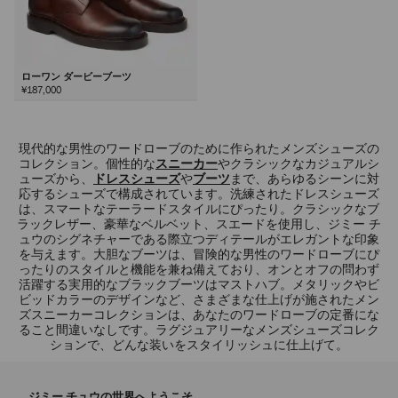
ローワン ダービーブーツ
¥187,000
次
現代的な男性のワードローブのために作られたメンズシューズの
コレクション。個性的な
スニーカー
やクラシックなカジュアルシ
ューズから、
ドレスシューズ
や
ブーツ
まで、あらゆるシーンに対
応するシューズで構成されています。洗練されたドレスシューズ
は、スマートなテーラードスタイルにぴったり。クラシックなブ
ラックレザー、豪華なベルベット、スエードを使用し、ジミー チ
ュウのシグネチャーである際立つディテールがエレガントな印象
を与えます。大胆なブーツは、冒険的な男性のワードローブにぴ
ったりのスタイルと機能を兼ね備えており、オンとオフの問わず
活躍する実用的なブラックブーツはマストハブ。メタリックやビ
ビッドカラーのデザインなど、さまざまな仕上げが施されたメン
ズスニーカーコレクションは、あなたのワードローブの定番にな
ること間違いなしです。ラグジュアリーなメンズシューズコレク
ションで、どんな装いをスタイリッシュに仕上げて。
ジミー チュウの世界へようこそ