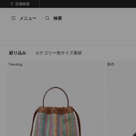
コ
店舗検索
前
ン
自
の
テ
動
ス
メニュー
検索
ン
再
ラ
ツ
生
イ
に
を
ド
ス
止
キ
め
る
ッ
絞り込み
カテゴリー
色
サイズ
素材
プ
Trending
新作