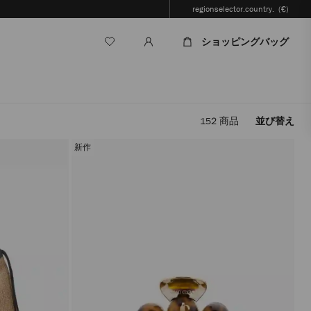
regionselector.country.
(€)
ショッピングバッグ
152
商品
並び替え
フ
ィ
新作
ル
タ
ー
を
適
用
す
る
と、
ペ
ー
ジ
を
再
読
み