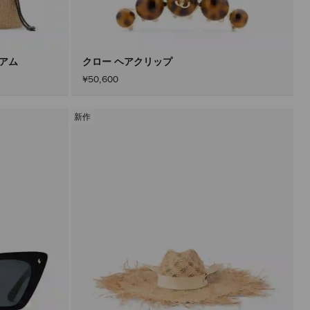
込
み
す
る
こ
と
ィアム
クロー ヘアクリップ
な
¥50,600
く
コ
ン
テ
新作
ン
ツ
を
更
新
で
き
ま
す。
製
品
の
更
新
は、
「適
用」
ボ
タ