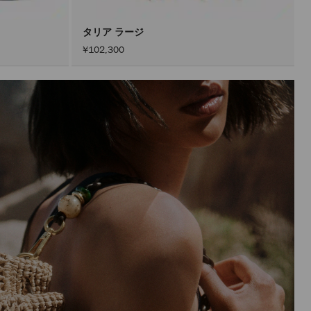
ン
を
ア
タリア ラージ
ク
¥102,300
テ
ィ
ブ
に
し
た
後
に
の
み
実
行
さ
れ
ま
す。