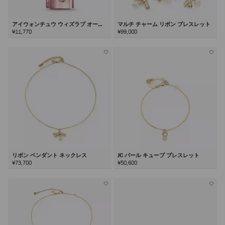
アイウォンチュウ ウィズラブ オード
マルチ チャーム リボン ブレスレット
パルファム40ml
¥11,770
¥99,000
リボン ペンダント ネックレス
JC パール キューブ ブレスレット
¥73,700
¥50,600