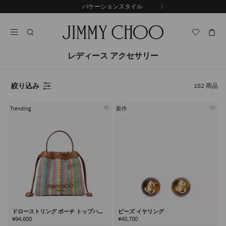
コ
バケーションスタイル
配送料・返送料無料
前
ン
自
の
テ
動
ス
ン
再
ラ
ツ
生
イ
に
を
レディース アクセサリー
ド
ス
止
キ
め
る
ッ
絞り込み
152
商品
プ
Trending
新作
ドローストリング ポーチ トップハン
ビーズ イヤリング
ドル
¥94,600
¥40,700