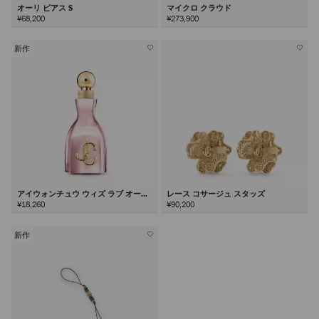
オーリ ピアス S
マイクロ クラウド
¥68,200
¥273,900
新作
アイウォンチュウ ウィズ ラブ オード
レース コサージュ スタッズ
パルファム60ml
¥18,260
¥90,200
新作