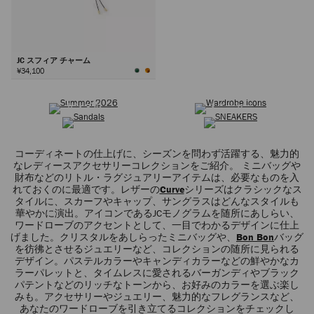
JC スフィア チャーム
¥34,100
サマーコレクション
ワードローブ アイコン
次
サンダル
スニーカー
コーディネートの仕上げに、シーズンを問わず活躍する、魅力的
なレディースアクセサリーコレクションをご紹介。 ミニバッグや
財布などのリトル・ラグジュアリーアイテムは、必要なものを入
れておくのに最適です。レザーの
Curve
シリーズはクラシックなス
タイルに、スカーフやキャップ、サングラスはどんなスタイルも
華やかに演出。アイコンであるJCモノグラムを随所にあしらい、
ワードローブのアクセントとして、一目でわかるデザインに仕上
げました。クリスタルをあしらったミニバッグや、
Bon Bon
バッグ
を彷彿とさせるジュエリーなど、コレクションの随所に見られる
デザイン。パステルカラーやキャンディカラーなどの鮮やかなカ
ラーパレットと、タイムレスに愛されるバーガンディやブラック
パテントなどのリッチなトーンから、お好みのカラーを選ぶ楽し
みも。アクセサリーやジュエリー、魅力的なフレグランスなど、
あなたのワードローブを引き立てるコレクションをチェックし